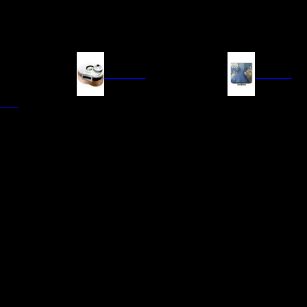
FUENTES
IMAGEN
ITAL
LECTORES DE CD
TELEVISORES
TRANSPORTE CD/SACD
PROYECTORES
SINTONIZADORES
PANTALLAS DE PR
BLU-RAY UHD
D/A
ACCESORIOS AUDI
DE AUDIO EN
TADORES