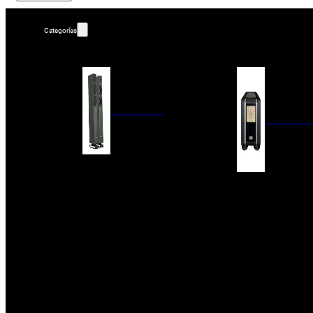
Categorías
ALTAVOCES
AMPLIFIC
COLUMNAS
ESTANTERÍA
AMPLIFICADORES
ACTIVOS
RECEPTOR DAB+/
PAQUETES 5.1
ETAPAS DE POTEN
CENTRALES
PREAMPLIFICADOR
SATÉLITES/DOLBY ATMOS
RECEPTORES AV
SUBWOOFERS
PROCESADORES A
EMPOTRABLES
ETAPAS MULTICA
BLUETOOH
SISTEMAS MULTIROOM