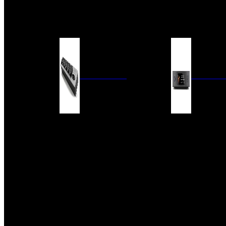
BARRAS DE SONIDO
EXTERIOR
ACCESORIOS
ELECTRÓNICA
AUDIO DIG
FILTROS DE CORRIENTE
CONVERTIDORES 
FUENTES DE ALIMENTACIÓN
REPRODUCTORES 
RED
VÁLVULAS
FILTROS Y ADAP
REGLETAS
DIGITALES
CONMUTADORES
SWITCH DE AUDIO
SISTEMAS DE VENTILACIÓN
ACCESORIOS