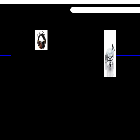
Buscar
AURICULARES
ACIÓN
AURICULARES ON-EAR
GIRADISCO
AURICULARES IN-EAR
AURICULARES AROUND-EAR
AURICULARES BLUETOOTH
 INTEGRADOS
GIRADISCOS
AURICULARES NOISE
FM/AM
CÁPSULAS
CANCELLING
CIA
PREVIOS DE PHON
CABLES Y ACCESORIOS PARA
AURICULARES
ES DE LÍNEA
AGUJAS DE RECAM
AUDIO PORTÁTIL
PORTACÁPSULAS
AMPLIFICADORES DE
V
BRAZOS DE GIRAD
AURICULARES
NAL
LIMPIEZA DE VINIL
ACCESORIOS GIRA