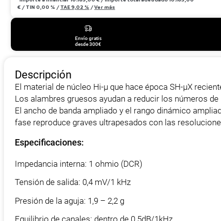
€
/
TIN
0,00 %
/
TAE
9,02 %
/
Ver más
Envío gratis
desde 300€
Descripción
El material de núcleo Hi-µ que hace época SH-µX reciente
Los alambres gruesos ayudan a reducir los números de 
El ancho de banda ampliado y el rango dinámico ampliado
fase reproduce graves ultrapesados con las resolucione
Especificaciones:
Impedancia interna: 1 ohmio (DCR)
Tensión de salida: 0,4 mV/1 kHz
Presión de la aguja: 1,9 – 2,2 g
Equilibrio de canales: dentro de 0.5dB/1kHz