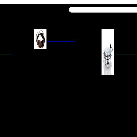
Buscar
AURICULARES
ACIÓN
AURICULARES ON-EAR
GIRADISCO
AURICULARES IN-EAR
AURICULARES AROUND-EAR
AURICULARES BLUETOOTH
 INTEGRADOS
GIRADISCOS
AURICULARES NOISE
FM/AM
CÁPSULAS
CANCELLING
CIA
PREVIOS DE PHON
CABLES Y ACCESORIOS PARA
AURICULARES
ES DE LÍNEA
AGUJAS DE RECAM
AUDIO PORTÁTIL
PORTACÁPSULAS
AMPLIFICADORES DE
V
BRAZOS DE GIRAD
AURICULARES
NAL
LIMPIEZA DE VINIL
ACCESORIOS GIRA