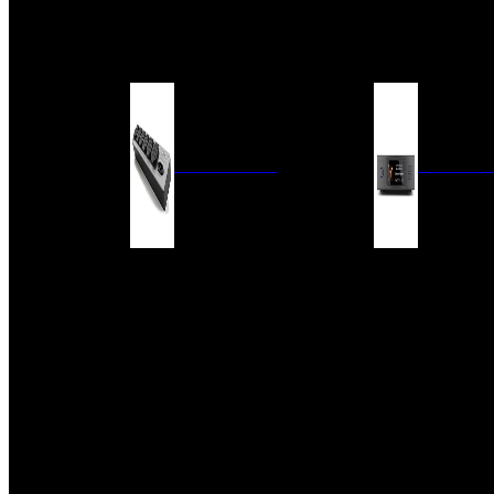
BARRAS DE SONIDO
EXTERIOR
ACCESORIOS
ELECTRÓNICA
AUDIO DIG
FILTROS DE CORRIENTE
CONVERTIDORES 
FUENTES DE ALIMENTACIÓN
REPRODUCTORES 
RED
VÁLVULAS
FILTROS Y ADAP
REGLETAS
DIGITALES
CONMUTADORES
SWITCH DE AUDIO
SISTEMAS DE VENTILACIÓN
ACCESORIOS