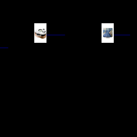
FUENTES
IMAGEN
ITAL
LECTORES DE CD
TELEVISORES
TRANSPORTE CD/SACD
PROYECTORES
SINTONIZADORES
PANTALLAS DE PR
BLU-RAY UHD
D/A
ACCESORIOS AUDI
DE AUDIO EN
TADORES