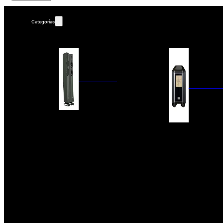
Categorías
ALTAVOCES
AMPLIFIC
COLUMNAS
ESTANTERÍA
AMPLIFICADORES
ACTIVOS
RECEPTOR DAB+/
PAQUETES 5.1
ETAPAS DE POTEN
CENTRALES
PREAMPLIFICADOR
SATÉLITES/DOLBY ATMOS
RECEPTORES AV
SUBWOOFERS
PROCESADORES A
EMPOTRABLES
ETAPAS MULTICA
BLUETOOH
SISTEMAS MULTIROOM