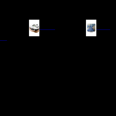
FUENTES
IMAGEN
ITAL
LECTORES DE CD
TELEVISORES
TRANSPORTE CD/SACD
PROYECTORES
SINTONIZADORES
PANTALLAS DE PR
BLU-RAY UHD
D/A
ACCESORIOS AUDI
DE AUDIO EN
TADORES