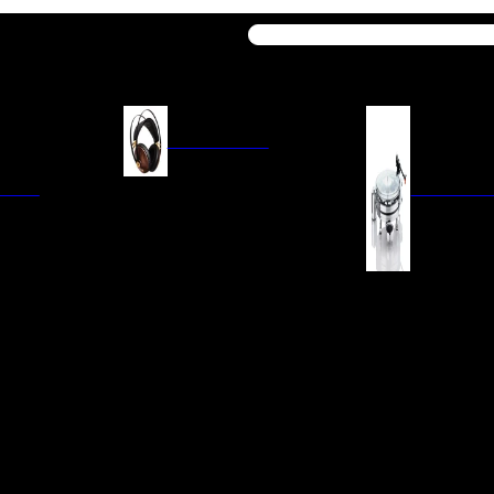
Buscar
AURICULARES
ACIÓN
AURICULARES ON-EAR
GIRADISCO
AURICULARES IN-EAR
AURICULARES AROUND-EAR
AURICULARES BLUETOOTH
 INTEGRADOS
GIRADISCOS
AURICULARES NOISE
FM/AM
CÁPSULAS
CANCELLING
CIA
PREVIOS DE PHON
CABLES Y ACCESORIOS PARA
AURICULARES
ES DE LÍNEA
AGUJAS DE RECAM
AUDIO PORTÁTIL
PORTACÁPSULAS
AMPLIFICADORES DE
V
BRAZOS DE GIRAD
AURICULARES
NAL
LIMPIEZA DE VINIL
ACCESORIOS GIRA