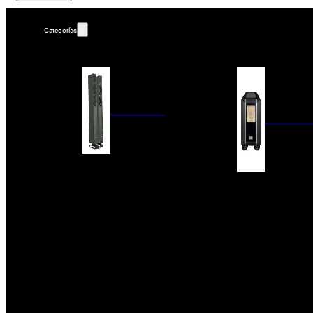
Categorías
ALTAVOCES
AMPLIFIC
COLUMNAS
ESTANTERÍA
AMPLIFICADORES
ACTIVOS
RECEPTOR DAB+/
PAQUETES 5.1
ETAPAS DE POTEN
CENTRALES
PREAMPLIFICADOR
SATÉLITES/DOLBY ATMOS
RECEPTORES AV
SUBWOOFERS
PROCESADORES A
EMPOTRABLES
ETAPAS MULTICA
BLUETOOH
SISTEMAS MULTIROOM