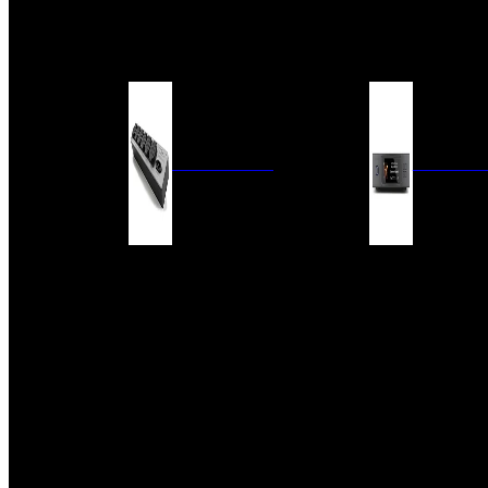
BARRAS DE SONIDO
EXTERIOR
ACCESORIOS
ELECTRÓNICA
AUDIO DIG
FILTROS DE CORRIENTE
CONVERTIDORES 
FUENTES DE ALIMENTACIÓN
REPRODUCTORES 
RED
VÁLVULAS
FILTROS Y ADAP
REGLETAS
DIGITALES
CONMUTADORES
SWITCH DE AUDIO
SISTEMAS DE VENTILACIÓN
ACCESORIOS