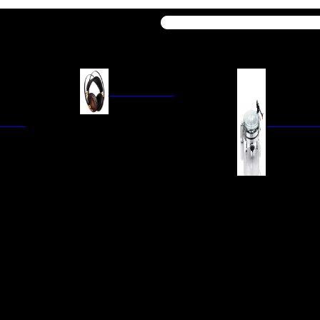
Buscar
AURICULARES
ACIÓN
AURICULARES ON-EAR
GIRADISCO
AURICULARES IN-EAR
AURICULARES AROUND-EAR
AURICULARES BLUETOOTH
 INTEGRADOS
GIRADISCOS
AURICULARES NOISE
FM/AM
CÁPSULAS
CANCELLING
CIA
PREVIOS DE PHON
CABLES Y ACCESORIOS PARA
AURICULARES
ES DE LÍNEA
AGUJAS DE RECAM
AUDIO PORTÁTIL
PORTACÁPSULAS
AMPLIFICADORES DE
V
BRAZOS DE GIRAD
AURICULARES
NAL
LIMPIEZA DE VINIL
ACCESORIOS GIRA