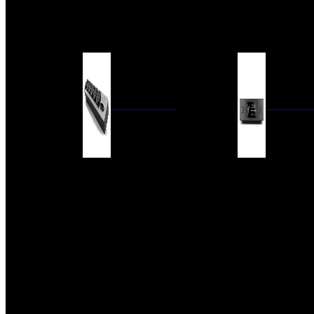
BARRAS DE SONIDO
EXTERIOR
ACCESORIOS
ELECTRÓNICA
AUDIO DIG
FILTROS DE CORRIENTE
CONVERTIDORES 
FUENTES DE ALIMENTACIÓN
REPRODUCTORES 
RED
VÁLVULAS
FILTROS Y ADAP
REGLETAS
DIGITALES
CONMUTADORES
SWITCH DE AUDIO
SISTEMAS DE VENTILACIÓN
ACCESORIOS