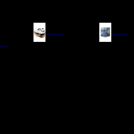
FUENTES
IMAGEN
ITAL
LECTORES DE CD
TELEVISORES
TRANSPORTE CD/SACD
PROYECTORES
SINTONIZADORES
PANTALLAS DE PR
BLU-RAY UHD
D/A
ACCESORIOS AUDI
DE AUDIO EN
TADORES