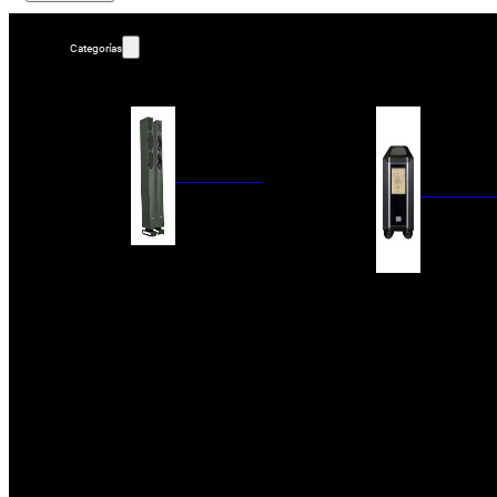
Categorías
ALTAVOCES
AMPLIFIC
COLUMNAS
ESTANTERÍA
AMPLIFICADORES
ACTIVOS
RECEPTOR DAB+/
PAQUETES 5.1
ETAPAS DE POTEN
CENTRALES
PREAMPLIFICADOR
SATÉLITES/DOLBY ATMOS
RECEPTORES AV
SUBWOOFERS
PROCESADORES A
EMPOTRABLES
ETAPAS MULTICA
BLUETOOH
SISTEMAS MULTIROOM