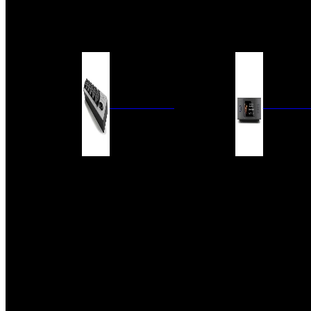
BARRAS DE SONIDO
EXTERIOR
ACCESORIOS
ELECTRÓNICA
AUDIO DIG
FILTROS DE CORRIENTE
CONVERTIDORES 
FUENTES DE ALIMENTACIÓN
REPRODUCTORES 
RED
VÁLVULAS
FILTROS Y ADAP
REGLETAS
DIGITALES
CONMUTADORES
SWITCH DE AUDIO
SISTEMAS DE VENTILACIÓN
ACCESORIOS