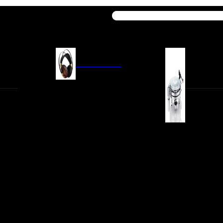
Buscar
AURICULARES
ACIÓN
AURICULARES ON-EAR
GIRADISCO
AURICULARES IN-EAR
AURICULARES AROUND-EAR
AURICULARES BLUETOOTH
 INTEGRADOS
GIRADISCOS
AURICULARES NOISE
FM/AM
CÁPSULAS
CANCELLING
CIA
PREVIOS DE PHON
CABLES Y ACCESORIOS PARA
AURICULARES
ES DE LÍNEA
AGUJAS DE RECAM
AUDIO PORTÁTIL
PORTACÁPSULAS
AMPLIFICADORES DE
V
BRAZOS DE GIRAD
AURICULARES
NAL
LIMPIEZA DE VINIL
ACCESORIOS GIRA