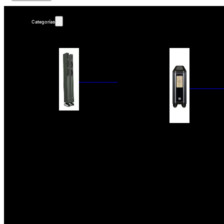
Categorías
ALTAVOCES
AMPLIFIC
COLUMNAS
ESTANTERÍA
AMPLIFICADORES
ACTIVOS
RECEPTOR DAB+/
PAQUETES 5.1
ETAPAS DE POTEN
CENTRALES
PREAMPLIFICADOR
SATÉLITES/DOLBY ATMOS
RECEPTORES AV
SUBWOOFERS
PROCESADORES A
EMPOTRABLES
ETAPAS MULTICA
BLUETOOH
SISTEMAS MULTIROOM