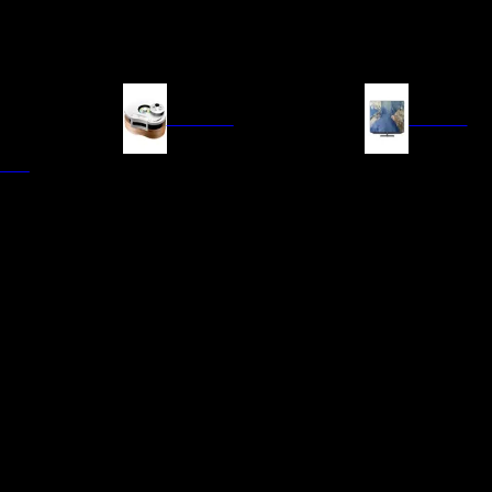
FUENTES
IMAGEN
ITAL
LECTORES DE CD
TELEVISORES
TRANSPORTE CD/SACD
PROYECTORES
SINTONIZADORES
PANTALLAS DE PR
BLU-RAY UHD
D/A
ACCESORIOS AUDI
DE AUDIO EN
TADORES