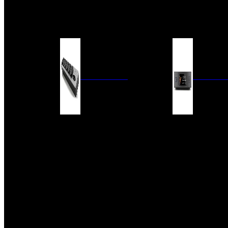
BARRAS DE SONIDO
EXTERIOR
ACCESORIOS
ELECTRÓNICA
AUDIO DIG
FILTROS DE CORRIENTE
CONVERTIDORES 
FUENTES DE ALIMENTACIÓN
REPRODUCTORES 
RED
VÁLVULAS
FILTROS Y ADAP
REGLETAS
DIGITALES
CONMUTADORES
SWITCH DE AUDIO
SISTEMAS DE VENTILACIÓN
ACCESORIOS