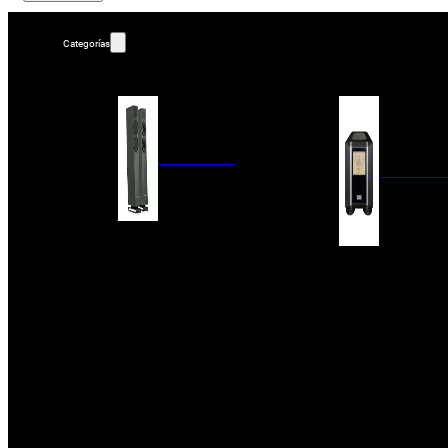
Categorías
ALTAVOCES
AMPLIFIC
COLUMNAS
ESTANTERÍA
AMPLIFICADORES
ACTIVOS
RECEPTOR DAB+/
PAQUETES 5.1
ETAPAS DE POTEN
CENTRALES
PREAMPLIFICADOR
SATÉLITES/DOLBY ATMOS
RECEPTORES AV
SUBWOOFERS
PROCESADORES A
EMPOTRABLES
ETAPAS MULTICA
BLUETOOH
SISTEMAS MULTIROOM