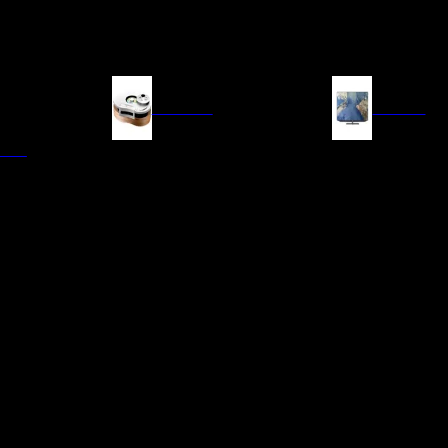
FUENTES
IMAGEN
ITAL
LECTORES DE CD
TELEVISORES
TRANSPORTE CD/SACD
PROYECTORES
SINTONIZADORES
PANTALLAS DE PR
BLU-RAY UHD
D/A
ACCESORIOS AUDI
DE AUDIO EN
TADORES