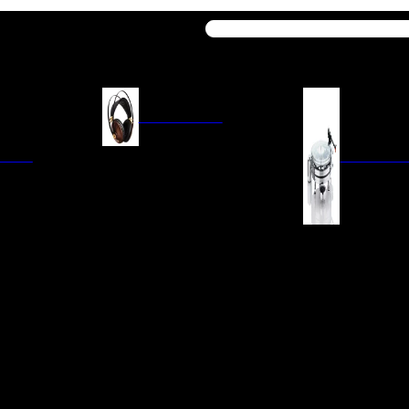
Buscar
AURICULARES
ACIÓN
AURICULARES ON-EAR
GIRADISCO
AURICULARES IN-EAR
AURICULARES AROUND-EAR
AURICULARES BLUETOOTH
 INTEGRADOS
GIRADISCOS
AURICULARES NOISE
FM/AM
CÁPSULAS
CANCELLING
CIA
PREVIOS DE PHON
CABLES Y ACCESORIOS PARA
AURICULARES
ES DE LÍNEA
AGUJAS DE RECAM
AUDIO PORTÁTIL
PORTACÁPSULAS
AMPLIFICADORES DE
V
BRAZOS DE GIRAD
AURICULARES
NAL
LIMPIEZA DE VINIL
ACCESORIOS GIRA