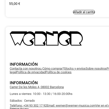
55,00
€
Añadir al carrito
INFORMACIÓN
Contacta con nosotros
¿Cómo comprar?
Stocks y envíos
Sobre nosotros
P
legal
Política de privacidad
Política de cookies
INFORMACIÓN
Carrer De les Moles 4, 08002 Barcelona
Lunes a viernes: 10:00 - 13:30 / 16:00-20:00hs
Sábados: Cerrado
Teléfono: +34 93 302 17 92
Email: werner@werner-musica.com
Ver en el
Sistemas de pago