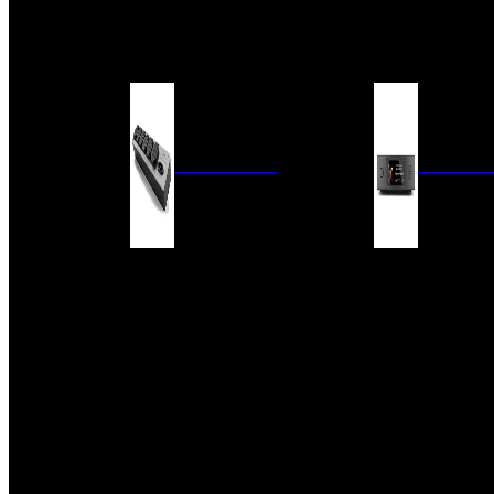
BARRAS DE SONIDO
EXTERIOR
ACCESORIOS
ELECTRÓNICA
AUDIO DIG
FILTROS DE CORRIENTE
CONVERTIDORES 
FUENTES DE ALIMENTACIÓN
REPRODUCTORES 
RED
VÁLVULAS
FILTROS Y ADAP
REGLETAS
DIGITALES
CONMUTADORES
SWITCH DE AUDIO
SISTEMAS DE VENTILACIÓN
ACCESORIOS