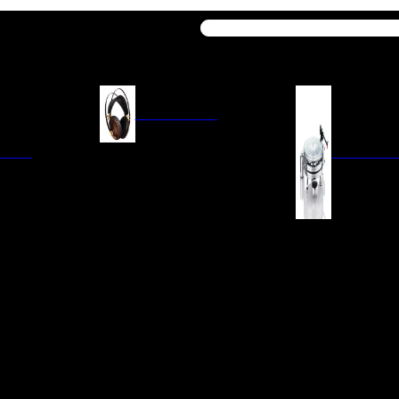
Buscar
AURICULARES
ACIÓN
AURICULARES ON-EAR
GIRADISCO
AURICULARES IN-EAR
AURICULARES AROUND-EAR
AURICULARES BLUETOOTH
 INTEGRADOS
GIRADISCOS
AURICULARES NOISE
FM/AM
CÁPSULAS
CANCELLING
CIA
PREVIOS DE PHON
CABLES Y ACCESORIOS PARA
AURICULARES
ES DE LÍNEA
AGUJAS DE RECAM
AUDIO PORTÁTIL
PORTACÁPSULAS
AMPLIFICADORES DE
V
BRAZOS DE GIRAD
AURICULARES
NAL
LIMPIEZA DE VINIL
ACCESORIOS GIRA