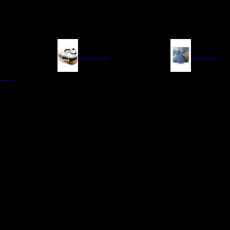
FUENTES
IMAGEN
ITAL
LECTORES DE CD
TELEVISORES
TRANSPORTE CD/SACD
PROYECTORES
SINTONIZADORES
PANTALLAS DE PR
BLU-RAY UHD
D/A
ACCESORIOS AUDI
DE AUDIO EN
TADORES