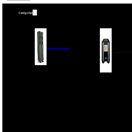
Categorías
ALTAVOCES
AMPLIFIC
COLUMNAS
ESTANTERÍA
AMPLIFICADORES
ACTIVOS
RECEPTOR DAB+/
PAQUETES 5.1
ETAPAS DE POTEN
CENTRALES
PREAMPLIFICADOR
SATÉLITES/DOLBY ATMOS
RECEPTORES AV
SUBWOOFERS
PROCESADORES A
EMPOTRABLES
ETAPAS MULTICA
BLUETOOH
SISTEMAS MULTIROOM