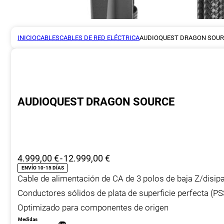
INICIO
CABLES
CABLES DE RED ELÉCTRICA
AUDIOQUEST DRAGON SOUR
AUDIOQUEST DRAGON SOURCE
Rango
4.999,00
€
-
12.999,00
€
de
ENVÍO 10-15 DÍAS
Cable de alimentación de CA de 3 polos de baja Z/disip
precios:
desde
Conductores sólidos de plata de superficie perfecta (PS
4.999,00 €
Optimizado para componentes de origen
hasta
Medidas
12.999,00 €