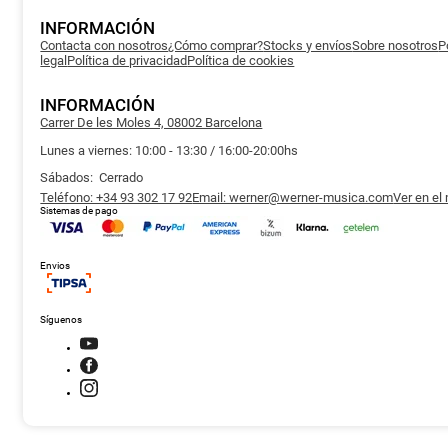
INFORMACIÓN
Contacta con nosotros
¿Cómo comprar?
Stocks y envíos
Sobre nosotros
P
legal
Política de privacidad
Política de cookies
INFORMACIÓN
Carrer De les Moles 4, 08002 Barcelona
Lunes a viernes: 10:00 - 13:30 / 16:00-20:00hs
Sábados: Cerrado
Teléfono: +34 93 302 17 92
Email: werner@werner-musica.com
Ver en el
Sistemas de pago
Envios
Síguenos