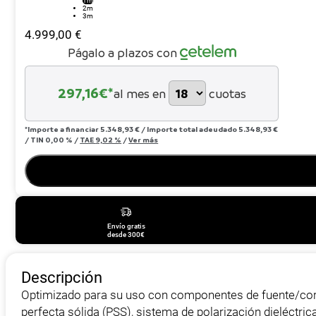
1m
2m
3m
4.999,00
€
Págalo a plazos con
297,16
€*
al mes en
cuotas
*Importe a financiar
5.348,93 €
/
Importe total adeudado
5.348,93 €
/
TIN
0,00 %
/
TAE
9,02 %
/
Ver más
Envío gratis
desde 300€
Descripción
Optimizado para su uso con componentes de fuente/corri
perfecta sólida (PSS), sistema de polarización dieléctri