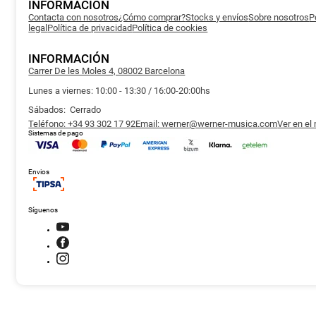
INFORMACIÓN
Contacta con nosotros
¿Cómo comprar?
Stocks y envíos
Sobre nosotros
P
legal
Política de privacidad
Política de cookies
INFORMACIÓN
Carrer De les Moles 4, 08002 Barcelona
Lunes a viernes: 10:00 - 13:30 / 16:00-20:00hs
Sábados: Cerrado
Teléfono: +34 93 302 17 92
Email: werner@werner-musica.com
Ver en el
Sistemas de pago
Envios
Síguenos