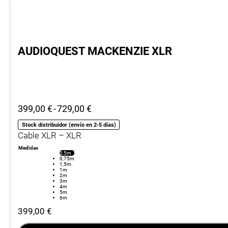
AUDIOQUEST MACKENZIE XLR
Rango
399,00
€
-
729,00
€
de
Stock distribuidor (envío en 2-5 días)
precios:
Cable XLR – XLR
desde
Medidas
399,00 €
0,5m
0,75m
hasta
1,5m
1m
729,00 €
2m
3m
4m
5m
6m
399,00
€