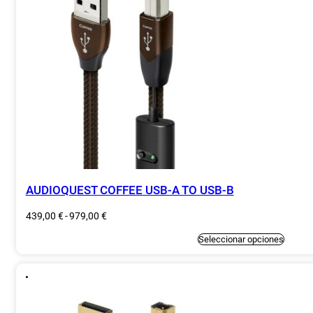
AUDIOQUEST COFFEE USB-A TO USB-B
Rango
439,00
€
-
979,00
€
de
precios:
Este
Seleccionar opciones
producto
desde
tiene
439,00 €
múltiples
variantes.
hasta
Las
979,00 €
opciones
se
pueden
elegir