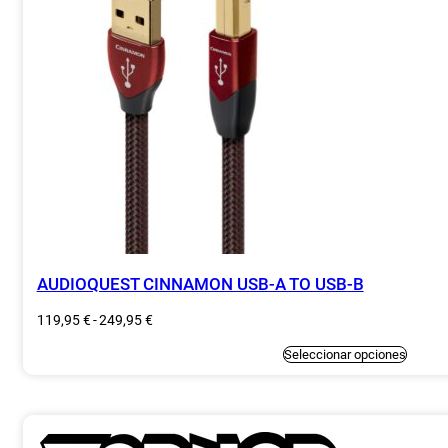
en
la
página
de
producto
AUDIOQUEST CINNAMON USB-A TO USB-B
Rango
119,95
€
-
249,95
€
de
precios:
Este
Seleccionar opciones
producto
desde
tiene
119,95 €
múltiples
variantes.
hasta
Las
249,95 €
opciones
se
pueden