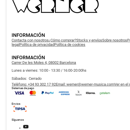
elegir
en
la
página
de
producto
INFORMACIÓN
Contacta con nosotros
¿Cómo comprar?
Stocks y envíos
Sobre nosotros
P
legal
Política de privacidad
Política de cookies
INFORMACIÓN
Carrer De les Moles 4, 08002 Barcelona
Lunes a viernes: 10:00 - 13:30 / 16:00-20:00hs
Sábados: Cerrado
Teléfono: +34 93 302 17 92
Email: werner@werner-musica.com
Ver en el
Sistemas de pago
Envios
Síguenos