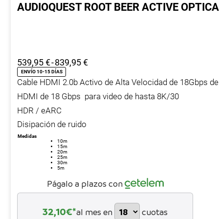
AUDIOQUEST ROOT BEER ACTIVE OPTIC
Rango
539,95
€
-
839,95
€
de
ENVÍO 10-15 DÍAS
Cable HDMI 2.0b Activo de Alta Velocidad de 18Gbps de
precios:
desde
HDMI de 18 Gbps para video de hasta 8K/30
539,95 €
HDR / eARC
hasta
Disipación de ruido
839,95 €
Medidas
10m
15m
20m
25m
30m
5m
Págalo a plazos con
32,10
€*
al mes en
cuotas