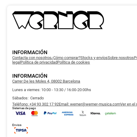
INFORMACIÓN
Contacta con nosotros
¿Cómo comprar?
Stocks y envíos
Sobre nosotros
P
legal
Política de privacidad
Política de cookies
INFORMACIÓN
Carrer De les Moles 4, 08002 Barcelona
Lunes a viernes: 10:00 - 13:30 / 16:00-20:00hs
Sábados: Cerrado
Teléfono: +34 93 302 17 92
Email: werner@werner-musica.com
Ver en el
Sistemas de pago
Envios