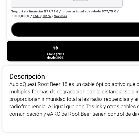
*Importe a financiar
577,75 €
/
Importe total adeudado
577,75 €
/
TIN
0,00 %
/
TAE
9,02 %
/
Ver más
Envío gratis
desde 300€
Descripción
AudioQuest Root Beer 18 es un cable óptico activo que of
múltiples formas de degradación con la distancia; se ali
proporcionan inmunidad total a las radiofrecuencias y ais
radiofrecuencia. Al igual que con Toslink y otros cables
comunicación y eARC de Root Beer tienen control de direc