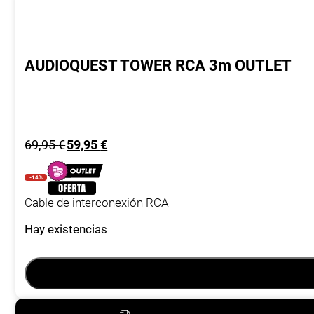
AUDIOQUEST TOWER RCA 3m OUTLET
El
El
69,95
€
59,95
€
precio
precio
original
actual
-14%
era:
es:
Cable de interconexión RCA
69,95 €.
59,95 €.
Hay existencias