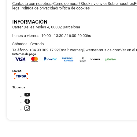
Contacta con nosotros
¿Cómo comprar?
Stocks y envíos
Sobre nosotros
P
legal
Política de privacidad
Política de cookies
INFORMACIÓN
Carrer De les Moles 4, 08002 Barcelona
Lunes a viernes: 10:00 - 13:30 / 16:00-20:00hs
Sábados: Cerrado
Teléfono: +34 93 302 17 92
Email: werner@werner-musica.com
Ver en el
Sistemas de pago
Envios
Síguenos