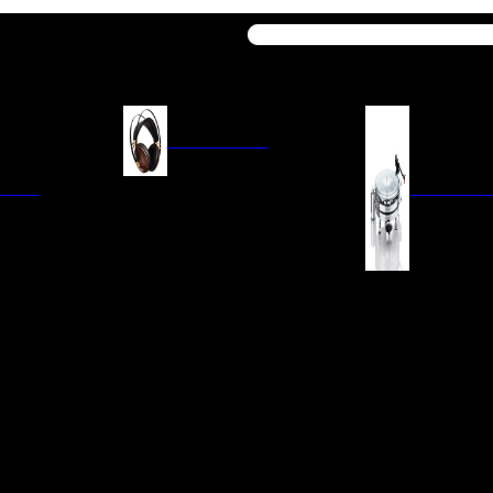
Buscar
AURICULARES
ACIÓN
AURICULARES ON-EAR
GIRADISCO
AURICULARES IN-EAR
AURICULARES AROUND-EAR
AURICULARES BLUETOOTH
 INTEGRADOS
GIRADISCOS
AURICULARES NOISE
FM/AM
CÁPSULAS
CANCELLING
CIA
PREVIOS DE PHON
CABLES Y ACCESORIOS PARA
AURICULARES
ES DE LÍNEA
AGUJAS DE RECAM
AUDIO PORTÁTIL
PORTACÁPSULAS
AMPLIFICADORES DE
V
BRAZOS DE GIRAD
AURICULARES
NAL
LIMPIEZA DE VINIL
ACCESORIOS GIRA