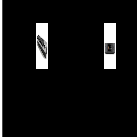
BARRAS DE SONIDO
EXTERIOR
ACCESORIOS
ELECTRÓNICA
AUDIO DIG
FILTROS DE CORRIENTE
CONVERTIDORES 
FUENTES DE ALIMENTACIÓN
REPRODUCTORES 
RED
VÁLVULAS
FILTROS Y ADAP
REGLETAS
DIGITALES
CONMUTADORES
SWITCH DE AUDIO
SISTEMAS DE VENTILACIÓN
ACCESORIOS