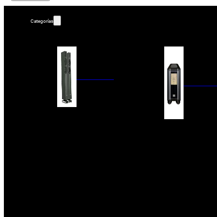
Categorías
ALTAVOCES
AMPLIFIC
COLUMNAS
ESTANTERÍA
AMPLIFICADORES
ACTIVOS
RECEPTOR DAB+/
PAQUETES 5.1
ETAPAS DE POTEN
CENTRALES
PREAMPLIFICADOR
SATÉLITES/DOLBY ATMOS
RECEPTORES AV
SUBWOOFERS
PROCESADORES A
EMPOTRABLES
ETAPAS MULTICA
BLUETOOH
SISTEMAS MULTIROOM