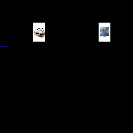
FUENTES
IMAGEN
ITAL
LECTORES DE CD
TELEVISORES
TRANSPORTE CD/SACD
PROYECTORES
SINTONIZADORES
PANTALLAS DE PR
BLU-RAY UHD
D/A
ACCESORIOS AUDI
DE AUDIO EN
TADORES