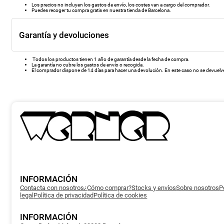
Los precios no incluyen los gastos de envío, los costes van a cargo del comprador.
Puedes recoger tu compra gratis en nuestra tienda de Barcelona.
Garantía y devoluciones
Todos los productos tienen 1 año de garantía desde la fecha de compra.
La garantía no cubre los gastos de envío o recogida.
El comprador dispone de 14 días para hacer una devolución. En este caso no se devuelve 
INFORMACIÓN
Contacta con nosotros
¿Cómo comprar?
Stocks y envíos
Sobre nosotros
P
legal
Política de privacidad
Política de cookies
INFORMACIÓN