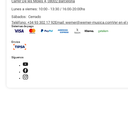
Carrer De les Moles 4, 08002 Barcelona
Lunes a viernes: 10:00 - 13:30 / 16:00-20:00hs
Sábados: Cerrado
Teléfono: +34 93 302 17 92
Email: werner@werner-musica.com
Ver en el
Sistemas de pago
Envios
Síguenos