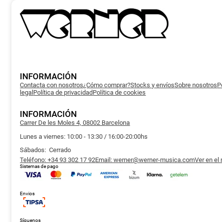
INFORMACIÓN
Contacta con nosotros
¿Cómo comprar?
Stocks y envíos
Sobre nosotros
P
legal
Política de privacidad
Política de cookies
INFORMACIÓN
Carrer De les Moles 4, 08002 Barcelona
Lunes a viernes: 10:00 - 13:30 / 16:00-20:00hs
Sábados: Cerrado
Teléfono: +34 93 302 17 92
Email: werner@werner-musica.com
Ver en el
Sistemas de pago
Envios
Síguenos