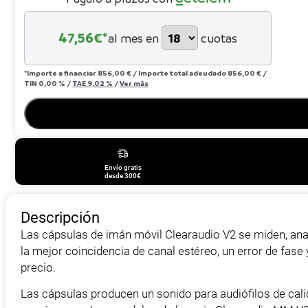
47,56
€*
al mes en
cuotas
*Importe a financiar
856,00 €
/
Importe total adeudado
856,00 €
/
TIN
0,00 %
/
TAE
9,02 %
/
Ver más
Envío gratis
desde 300€
Descripción
Las cápsulas de imán móvil Clearaudio V2 se miden, ana
la mejor coincidencia de canal estéreo, un error de fas
precio.
Las cápsulas producen un sonido para audiófilos de cali