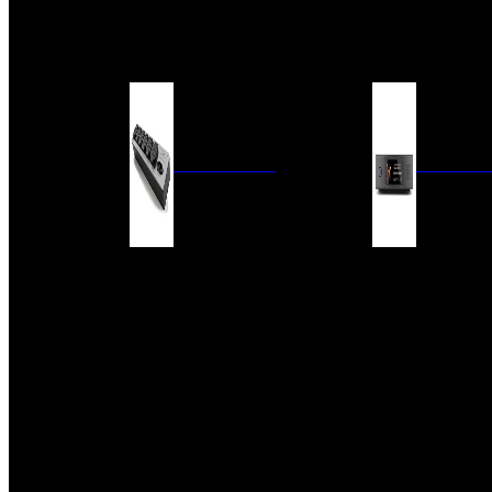
BARRAS DE SONIDO
EXTERIOR
ACCESORIOS
ELECTRÓNICA
AUDIO DIG
FILTROS DE CORRIENTE
CONVERTIDORES 
FUENTES DE ALIMENTACIÓN
REPRODUCTORES 
RED
VÁLVULAS
FILTROS Y ADAP
REGLETAS
DIGITALES
CONMUTADORES
SWITCH DE AUDIO
SISTEMAS DE VENTILACIÓN
ACCESORIOS