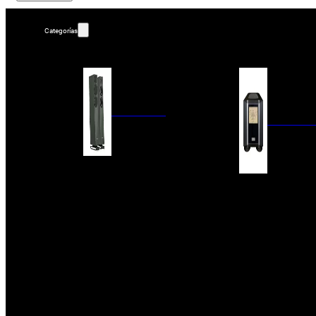
Categorías
ALTAVOCES
AMPLIFIC
COLUMNAS
ESTANTERÍA
AMPLIFICADORES
ACTIVOS
RECEPTOR DAB+/
PAQUETES 5.1
ETAPAS DE POTEN
CENTRALES
PREAMPLIFICADOR
SATÉLITES/DOLBY ATMOS
RECEPTORES AV
SUBWOOFERS
PROCESADORES A
EMPOTRABLES
ETAPAS MULTICA
BLUETOOH
SISTEMAS MULTIROOM