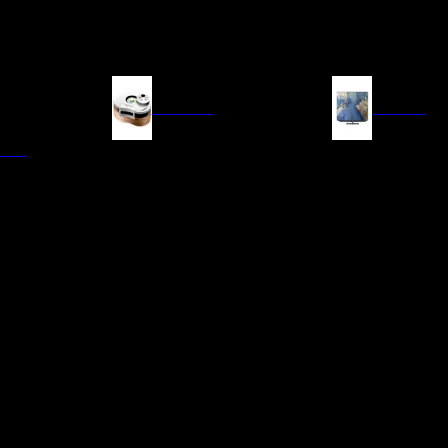
FUENTES
IMAGEN
ITAL
LECTORES DE CD
TELEVISORES
TRANSPORTE CD/SACD
PROYECTORES
SINTONIZADORES
PANTALLAS DE PR
BLU-RAY UHD
D/A
ACCESORIOS AUDI
DE AUDIO EN
TADORES