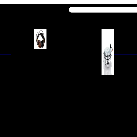
Buscar
AURICULARES
ACIÓN
AURICULARES ON-EAR
GIRADISCO
AURICULARES IN-EAR
AURICULARES AROUND-EAR
AURICULARES BLUETOOTH
 INTEGRADOS
GIRADISCOS
AURICULARES NOISE
FM/AM
CÁPSULAS
CANCELLING
CIA
PREVIOS DE PHON
CABLES Y ACCESORIOS PARA
AURICULARES
ES DE LÍNEA
AGUJAS DE RECAM
AUDIO PORTÁTIL
PORTACÁPSULAS
AMPLIFICADORES DE
V
BRAZOS DE GIRAD
AURICULARES
NAL
LIMPIEZA DE VINIL
ACCESORIOS GIRA