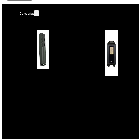
Categorías
ALTAVOCES
AMPLIFIC
COLUMNAS
ESTANTERÍA
AMPLIFICADORES
ACTIVOS
RECEPTOR DAB+/
PAQUETES 5.1
ETAPAS DE POTEN
CENTRALES
PREAMPLIFICADOR
SATÉLITES/DOLBY ATMOS
RECEPTORES AV
SUBWOOFERS
PROCESADORES A
EMPOTRABLES
ETAPAS MULTICA
BLUETOOH
SISTEMAS MULTIROOM