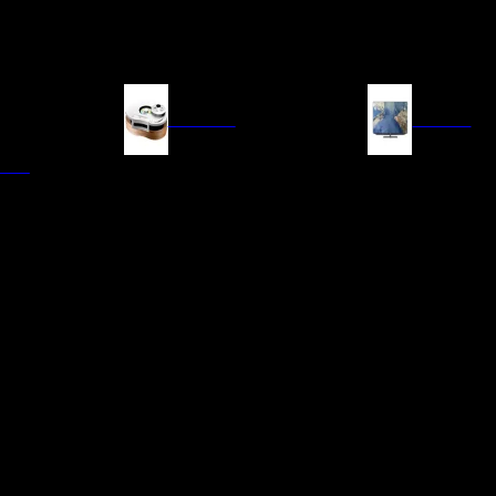
FUENTES
IMAGEN
ITAL
LECTORES DE CD
TELEVISORES
TRANSPORTE CD/SACD
PROYECTORES
SINTONIZADORES
PANTALLAS DE PR
BLU-RAY UHD
D/A
ACCESORIOS AUDI
DE AUDIO EN
TADORES