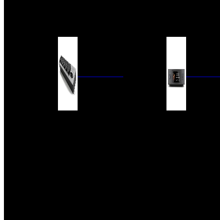
BARRAS DE SONIDO
EXTERIOR
ACCESORIOS
ELECTRÓNICA
AUDIO DIG
FILTROS DE CORRIENTE
CONVERTIDORES 
FUENTES DE ALIMENTACIÓN
REPRODUCTORES 
RED
VÁLVULAS
FILTROS Y ADAP
REGLETAS
DIGITALES
CONMUTADORES
SWITCH DE AUDIO
SISTEMAS DE VENTILACIÓN
ACCESORIOS