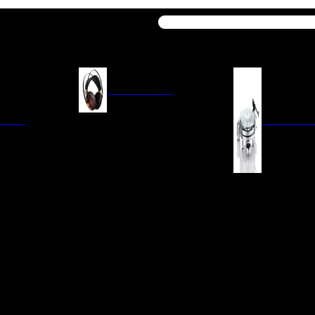
Buscar
AURICULARES
ACIÓN
AURICULARES ON-EAR
GIRADISCO
AURICULARES IN-EAR
AURICULARES AROUND-EAR
AURICULARES BLUETOOTH
 INTEGRADOS
GIRADISCOS
AURICULARES NOISE
FM/AM
CÁPSULAS
CANCELLING
CIA
PREVIOS DE PHON
CABLES Y ACCESORIOS PARA
AURICULARES
ES DE LÍNEA
AGUJAS DE RECAM
AUDIO PORTÁTIL
PORTACÁPSULAS
AMPLIFICADORES DE
V
BRAZOS DE GIRAD
AURICULARES
NAL
LIMPIEZA DE VINIL
ACCESORIOS GIRA