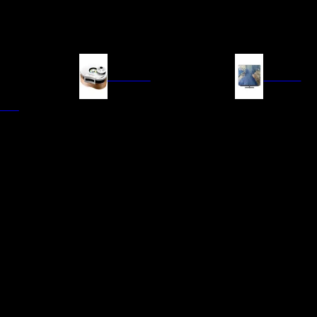
FUENTES
IMAGEN
ITAL
LECTORES DE CD
TELEVISORES
TRANSPORTE CD/SACD
PROYECTORES
SINTONIZADORES
PANTALLAS DE PR
BLU-RAY UHD
D/A
ACCESORIOS AUDI
DE AUDIO EN
TADORES