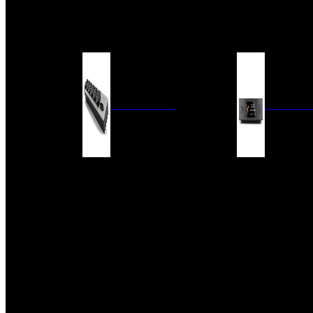
BARRAS DE SONIDO
EXTERIOR
ACCESORIOS
ELECTRÓNICA
AUDIO DIG
FILTROS DE CORRIENTE
CONVERTIDORES 
FUENTES DE ALIMENTACIÓN
REPRODUCTORES 
RED
VÁLVULAS
FILTROS Y ADAP
REGLETAS
DIGITALES
CONMUTADORES
SWITCH DE AUDIO
SISTEMAS DE VENTILACIÓN
ACCESORIOS