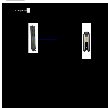
Categorías
ALTAVOCES
AMPLIFIC
COLUMNAS
ESTANTERÍA
AMPLIFICADORES
ACTIVOS
RECEPTOR DAB+/
PAQUETES 5.1
ETAPAS DE POTEN
CENTRALES
PREAMPLIFICADOR
SATÉLITES/DOLBY ATMOS
RECEPTORES AV
SUBWOOFERS
PROCESADORES A
EMPOTRABLES
ETAPAS MULTICA
BLUETOOH
SISTEMAS MULTIROOM