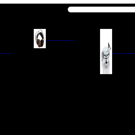
Buscar
AURICULARES
ACIÓN
AURICULARES ON-EAR
GIRADISCO
AURICULARES IN-EAR
AURICULARES AROUND-EAR
AURICULARES BLUETOOTH
 INTEGRADOS
GIRADISCOS
AURICULARES NOISE
FM/AM
CÁPSULAS
CANCELLING
CIA
PREVIOS DE PHON
CABLES Y ACCESORIOS PARA
AURICULARES
ES DE LÍNEA
AGUJAS DE RECAM
AUDIO PORTÁTIL
PORTACÁPSULAS
AMPLIFICADORES DE
V
BRAZOS DE GIRAD
AURICULARES
NAL
LIMPIEZA DE VINIL
ACCESORIOS GIRA