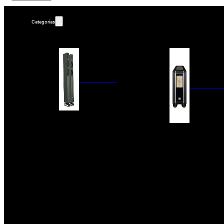
Categorías
ALTAVOCES
AMPLIFIC
COLUMNAS
ESTANTERÍA
AMPLIFICADORES
ACTIVOS
RECEPTOR DAB+/
PAQUETES 5.1
ETAPAS DE POTEN
CENTRALES
PREAMPLIFICADOR
SATÉLITES/DOLBY ATMOS
RECEPTORES AV
SUBWOOFERS
PROCESADORES A
EMPOTRABLES
ETAPAS MULTICA
BLUETOOH
SISTEMAS MULTIROOM