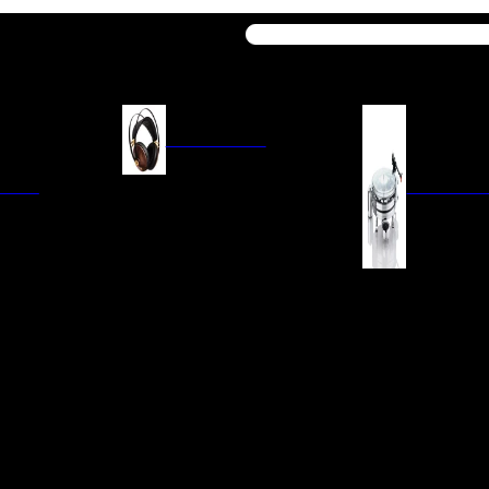
Buscar
AURICULARES
ACIÓN
AURICULARES ON-EAR
GIRADISCO
AURICULARES IN-EAR
AURICULARES AROUND-EAR
AURICULARES BLUETOOTH
 INTEGRADOS
GIRADISCOS
AURICULARES NOISE
FM/AM
CÁPSULAS
CANCELLING
CIA
PREVIOS DE PHON
CABLES Y ACCESORIOS PARA
AURICULARES
ES DE LÍNEA
AGUJAS DE RECAM
AUDIO PORTÁTIL
PORTACÁPSULAS
AMPLIFICADORES DE
V
BRAZOS DE GIRAD
AURICULARES
NAL
LIMPIEZA DE VINIL
ACCESORIOS GIRA