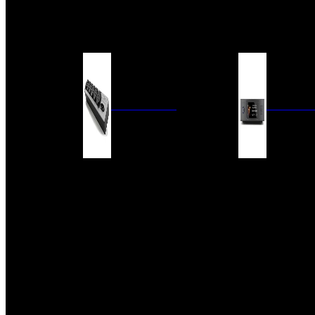
BARRAS DE SONIDO
EXTERIOR
ACCESORIOS
ELECTRÓNICA
AUDIO DIG
FILTROS DE CORRIENTE
CONVERTIDORES 
FUENTES DE ALIMENTACIÓN
REPRODUCTORES 
RED
VÁLVULAS
FILTROS Y ADAP
REGLETAS
DIGITALES
CONMUTADORES
SWITCH DE AUDIO
SISTEMAS DE VENTILACIÓN
ACCESORIOS