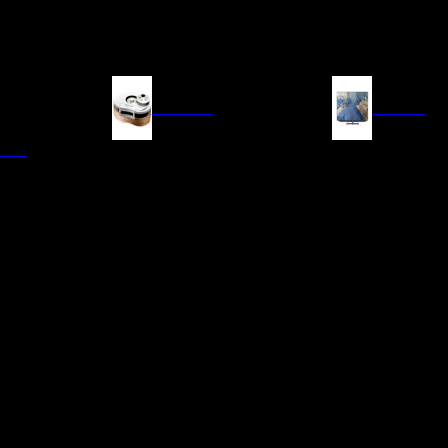
FUENTES
IMAGEN
ITAL
LECTORES DE CD
TELEVISORES
TRANSPORTE CD/SACD
PROYECTORES
SINTONIZADORES
PANTALLAS DE PR
BLU-RAY UHD
D/A
ACCESORIOS AUDI
DE AUDIO EN
TADORES