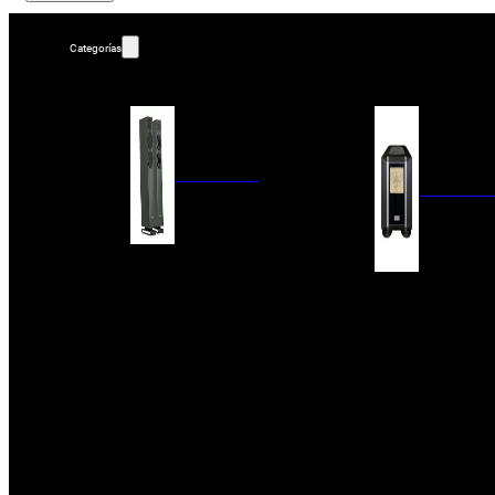
Categorías
ALTAVOCES
AMPLIFIC
COLUMNAS
ESTANTERÍA
AMPLIFICADORES
ACTIVOS
RECEPTOR DAB+/
PAQUETES 5.1
ETAPAS DE POTEN
CENTRALES
PREAMPLIFICADOR
SATÉLITES/DOLBY ATMOS
RECEPTORES AV
SUBWOOFERS
PROCESADORES A
EMPOTRABLES
ETAPAS MULTICA
BLUETOOH
SISTEMAS MULTIROOM