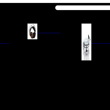
Buscar
AURICULARES
ACIÓN
AURICULARES ON-EAR
GIRADISCO
AURICULARES IN-EAR
AURICULARES AROUND-EAR
AURICULARES BLUETOOTH
 INTEGRADOS
GIRADISCOS
AURICULARES NOISE
FM/AM
CÁPSULAS
CANCELLING
CIA
PREVIOS DE PHON
CABLES Y ACCESORIOS PARA
AURICULARES
ES DE LÍNEA
AGUJAS DE RECAM
AUDIO PORTÁTIL
PORTACÁPSULAS
AMPLIFICADORES DE
V
BRAZOS DE GIRAD
AURICULARES
NAL
LIMPIEZA DE VINIL
ACCESORIOS GIRA