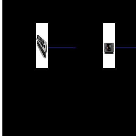
BARRAS DE SONIDO
EXTERIOR
ACCESORIOS
ELECTRÓNICA
AUDIO DIG
FILTROS DE CORRIENTE
CONVERTIDORES 
FUENTES DE ALIMENTACIÓN
REPRODUCTORES 
RED
VÁLVULAS
FILTROS Y ADAP
REGLETAS
DIGITALES
CONMUTADORES
SWITCH DE AUDIO
SISTEMAS DE VENTILACIÓN
ACCESORIOS