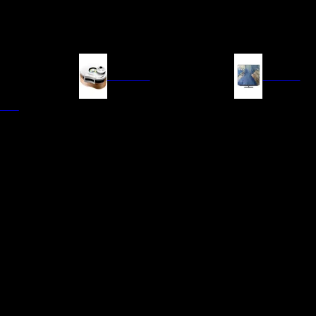
FUENTES
IMAGEN
ITAL
LECTORES DE CD
TELEVISORES
TRANSPORTE CD/SACD
PROYECTORES
SINTONIZADORES
PANTALLAS DE PR
BLU-RAY UHD
D/A
ACCESORIOS AUDI
DE AUDIO EN
TADORES