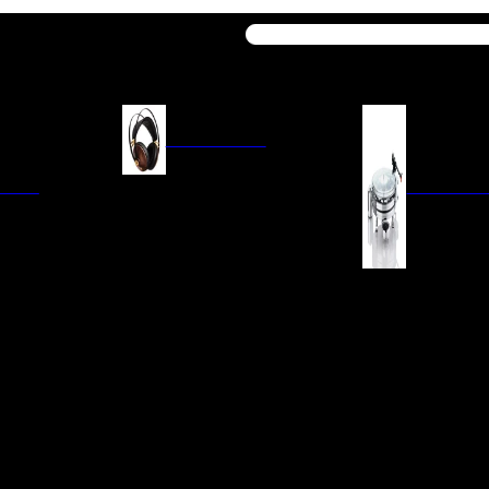
Buscar
AURICULARES
ACIÓN
AURICULARES ON-EAR
GIRADISCO
AURICULARES IN-EAR
AURICULARES AROUND-EAR
AURICULARES BLUETOOTH
 INTEGRADOS
GIRADISCOS
AURICULARES NOISE
FM/AM
CÁPSULAS
CANCELLING
CIA
PREVIOS DE PHON
CABLES Y ACCESORIOS PARA
AURICULARES
ES DE LÍNEA
AGUJAS DE RECAM
AUDIO PORTÁTIL
PORTACÁPSULAS
AMPLIFICADORES DE
V
BRAZOS DE GIRAD
AURICULARES
NAL
LIMPIEZA DE VINIL
ACCESORIOS GIRA