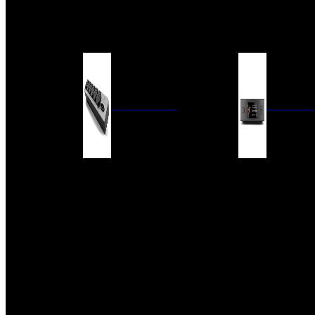
BARRAS DE SONIDO
EXTERIOR
ACCESORIOS
ELECTRÓNICA
AUDIO DIG
FILTROS DE CORRIENTE
CONVERTIDORES 
FUENTES DE ALIMENTACIÓN
REPRODUCTORES 
RED
VÁLVULAS
FILTROS Y ADAP
REGLETAS
DIGITALES
CONMUTADORES
SWITCH DE AUDIO
SISTEMAS DE VENTILACIÓN
ACCESORIOS