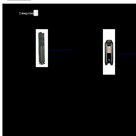
Categorías
ALTAVOCES
AMPLIFIC
COLUMNAS
ESTANTERÍA
AMPLIFICADORES
ACTIVOS
RECEPTOR DAB+/
PAQUETES 5.1
ETAPAS DE POTEN
CENTRALES
PREAMPLIFICADOR
SATÉLITES/DOLBY ATMOS
RECEPTORES AV
SUBWOOFERS
PROCESADORES A
EMPOTRABLES
ETAPAS MULTICA
BLUETOOH
SISTEMAS MULTIROOM