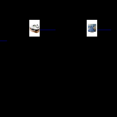
FUENTES
IMAGEN
ITAL
LECTORES DE CD
TELEVISORES
TRANSPORTE CD/SACD
PROYECTORES
SINTONIZADORES
PANTALLAS DE PR
BLU-RAY UHD
D/A
ACCESORIOS AUDI
DE AUDIO EN
TADORES