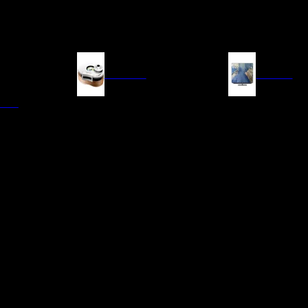
FUENTES
IMAGEN
ITAL
LECTORES DE CD
TELEVISORES
TRANSPORTE CD/SACD
PROYECTORES
SINTONIZADORES
PANTALLAS DE PR
BLU-RAY UHD
D/A
ACCESORIOS AUDI
DE AUDIO EN
TADORES