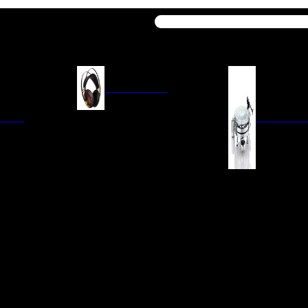
Buscar
AURICULARES
ACIÓN
AURICULARES ON-EAR
GIRADISCO
AURICULARES IN-EAR
AURICULARES AROUND-EAR
AURICULARES BLUETOOTH
 INTEGRADOS
GIRADISCOS
AURICULARES NOISE
FM/AM
CÁPSULAS
CANCELLING
CIA
PREVIOS DE PHON
CABLES Y ACCESORIOS PARA
AURICULARES
ES DE LÍNEA
AGUJAS DE RECAM
AUDIO PORTÁTIL
PORTACÁPSULAS
AMPLIFICADORES DE
V
BRAZOS DE GIRAD
AURICULARES
NAL
LIMPIEZA DE VINIL
ACCESORIOS GIRA