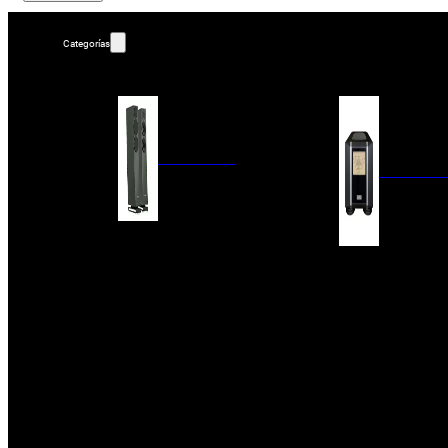
Categorías
ALTAVOCES
AMPLIFIC
COLUMNAS
ESTANTERÍA
AMPLIFICADORES
ACTIVOS
RECEPTOR DAB+/
PAQUETES 5.1
ETAPAS DE POTEN
CENTRALES
PREAMPLIFICADOR
SATÉLITES/DOLBY ATMOS
RECEPTORES AV
SUBWOOFERS
PROCESADORES A
EMPOTRABLES
ETAPAS MULTICA
BLUETOOH
SISTEMAS MULTIROOM