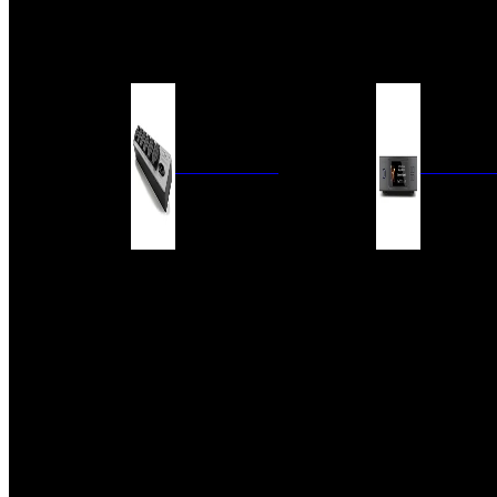
BARRAS DE SONIDO
EXTERIOR
ACCESORIOS
ELECTRÓNICA
AUDIO DIG
FILTROS DE CORRIENTE
CONVERTIDORES 
FUENTES DE ALIMENTACIÓN
REPRODUCTORES 
RED
VÁLVULAS
FILTROS Y ADAP
REGLETAS
DIGITALES
CONMUTADORES
SWITCH DE AUDIO
SISTEMAS DE VENTILACIÓN
ACCESORIOS