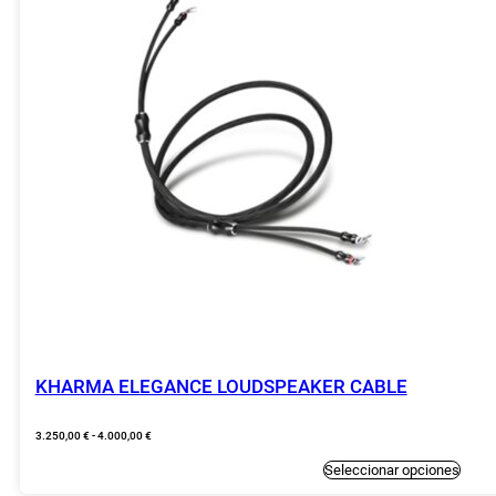
KHARMA ELEGANCE LOUDSPEAKER CABLE
Rango
3.250,00
€
-
4.000,00
€
de
precios:
Este
Seleccionar opciones
desde
produc
3.250,00 €
tiene
hasta