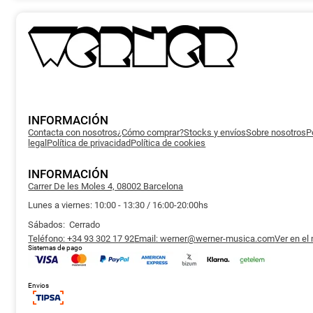
múltipl
4.000,00 €
variant
Las
opcion
se
puede
elegir
en
la
página
de
produc
INFORMACIÓN
Contacta con nosotros
¿Cómo comprar?
Stocks y envíos
Sobre nosotros
P
legal
Política de privacidad
Política de cookies
INFORMACIÓN
Carrer De les Moles 4, 08002 Barcelona
Lunes a viernes: 10:00 - 13:30 / 16:00-20:00hs
Sábados: Cerrado
Teléfono: +34 93 302 17 92
Email: werner@werner-musica.com
Ver en el
Sistemas de pago
Envios