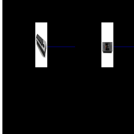
BARRAS DE SONIDO
EXTERIOR
ACCESORIOS
ELECTRÓNICA
AUDIO DIG
FILTROS DE CORRIENTE
CONVERTIDORES 
FUENTES DE ALIMENTACIÓN
REPRODUCTORES 
RED
VÁLVULAS
FILTROS Y ADAP
REGLETAS
DIGITALES
CONMUTADORES
SWITCH DE AUDIO
SISTEMAS DE VENTILACIÓN
ACCESORIOS