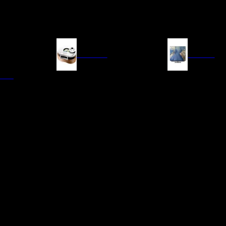
FUENTES
IMAGEN
ITAL
LECTORES DE CD
TELEVISORES
TRANSPORTE CD/SACD
PROYECTORES
SINTONIZADORES
PANTALLAS DE PR
BLU-RAY UHD
D/A
ACCESORIOS AUDI
DE AUDIO EN
TADORES