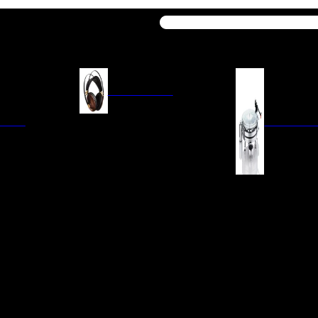
Buscar
AURICULARES
ACIÓN
AURICULARES ON-EAR
GIRADISCO
AURICULARES IN-EAR
AURICULARES AROUND-EAR
AURICULARES BLUETOOTH
 INTEGRADOS
GIRADISCOS
AURICULARES NOISE
FM/AM
CÁPSULAS
CANCELLING
CIA
PREVIOS DE PHON
CABLES Y ACCESORIOS PARA
AURICULARES
ES DE LÍNEA
AGUJAS DE RECAM
AUDIO PORTÁTIL
PORTACÁPSULAS
AMPLIFICADORES DE
V
BRAZOS DE GIRAD
AURICULARES
NAL
LIMPIEZA DE VINIL
ACCESORIOS GIRA