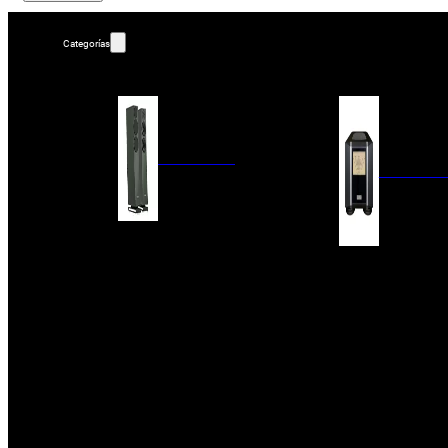
Categorías
ALTAVOCES
AMPLIFIC
COLUMNAS
ESTANTERÍA
AMPLIFICADORES
ACTIVOS
RECEPTOR DAB+/
PAQUETES 5.1
ETAPAS DE POTEN
CENTRALES
PREAMPLIFICADOR
SATÉLITES/DOLBY ATMOS
RECEPTORES AV
SUBWOOFERS
PROCESADORES A
EMPOTRABLES
ETAPAS MULTICA
BLUETOOH
SISTEMAS MULTIROOM