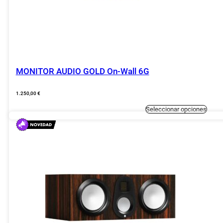
MONITOR AUDIO GOLD On-Wall 6G
1.250,00
€
Este
Seleccionar opciones
produc
tiene
múltipl
variant
Las
opcion
se
puede
elegir
en
la
página
de
produc