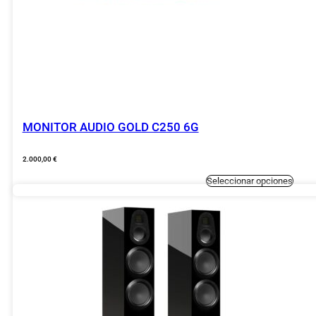
MONITOR AUDIO GOLD C250 6G
2.000,00
€
Este
Seleccionar opciones
produc
tiene
múltipl
variant
Las
opcion
se
puede
elegir
en
la
página
de
produc