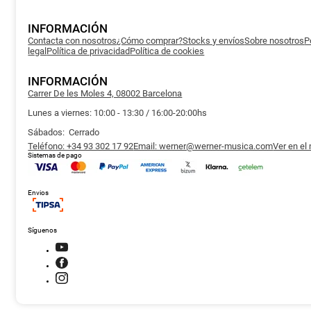
INFORMACIÓN
Contacta con nosotros
¿Cómo comprar?
Stocks y envíos
Sobre nosotros
P
legal
Política de privacidad
Política de cookies
INFORMACIÓN
Carrer De les Moles 4, 08002 Barcelona
Lunes a viernes: 10:00 - 13:30 / 16:00-20:00hs
Sábados: Cerrado
Teléfono: +34 93 302 17 92
Email: werner@werner-musica.com
Ver en el
Sistemas de pago
Envios
Síguenos