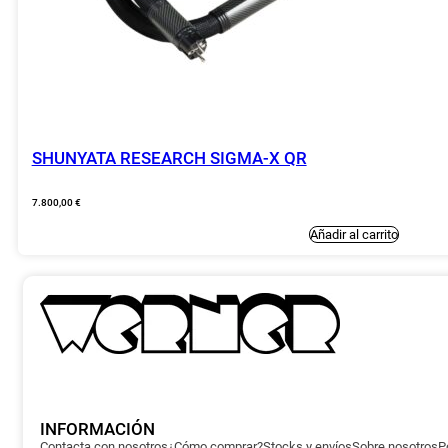
SHUNYATA RESEARCH SIGMA-X QR
7.800,00
€
Añadir al carrito
INFORMACIÓN
Contacta con nosotros
¿Cómo comprar?
Stocks y envíos
Sobre nosotros
P