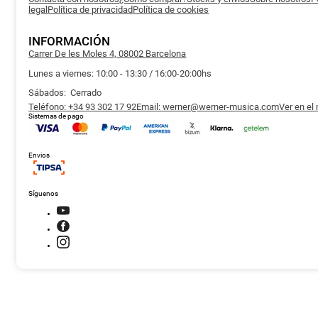
legal
Política de privacidad
Política de cookies
INFORMACIÓN
Carrer De les Moles 4, 08002 Barcelona
Lunes a viernes: 10:00 - 13:30 / 16:00-20:00hs
Sábados: Cerrado
Teléfono: +34 93 302 17 92
Email: werner@werner-musica.com
Ver en el
Sistemas de pago
Envios
Síguenos