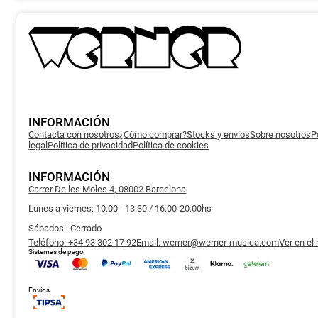
múltipl
variant
Las
opcion
se
puede
elegir
en
la
página
de
produc
INFORMACIÓN
Contacta con nosotros
¿Cómo comprar?
Stocks y envíos
Sobre nosotros
P
legal
Política de privacidad
Política de cookies
INFORMACIÓN
Carrer De les Moles 4, 08002 Barcelona
Lunes a viernes: 10:00 - 13:30 / 16:00-20:00hs
Sábados: Cerrado
Teléfono: +34 93 302 17 92
Email: werner@werner-musica.com
Ver en el
Sistemas de pago
Envios