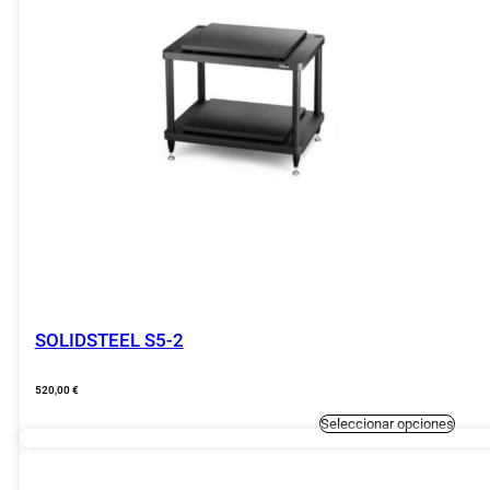
SOLIDSTEEL S5-2
520,00
€
Este
Seleccionar opciones
produc
tiene
múltipl
variant
Las