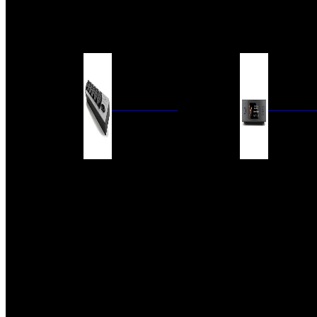
BARRAS DE SONIDO
EXTERIOR
ACCESORIOS
ELECTRÓNICA
AUDIO DIG
FILTROS DE CORRIENTE
CONVERTIDORES 
FUENTES DE ALIMENTACIÓN
REPRODUCTORES 
RED
VÁLVULAS
FILTROS Y ADAP
REGLETAS
DIGITALES
CONMUTADORES
SWITCH DE AUDIO
SISTEMAS DE VENTILACIÓN
ACCESORIOS