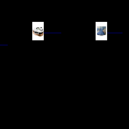
FUENTES
IMAGEN
ITAL
LECTORES DE CD
TELEVISORES
TRANSPORTE CD/SACD
PROYECTORES
SINTONIZADORES
PANTALLAS DE PR
BLU-RAY UHD
D/A
ACCESORIOS AUDI
DE AUDIO EN
TADORES