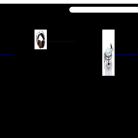
Buscar
AURICULARES
ACIÓN
AURICULARES ON-EAR
GIRADISCO
AURICULARES IN-EAR
AURICULARES AROUND-EAR
AURICULARES BLUETOOTH
 INTEGRADOS
GIRADISCOS
AURICULARES NOISE
FM/AM
CÁPSULAS
CANCELLING
CIA
PREVIOS DE PHON
CABLES Y ACCESORIOS PARA
AURICULARES
ES DE LÍNEA
AGUJAS DE RECAM
AUDIO PORTÁTIL
PORTACÁPSULAS
AMPLIFICADORES DE
V
BRAZOS DE GIRAD
AURICULARES
NAL
LIMPIEZA DE VINIL
ACCESORIOS GIRA