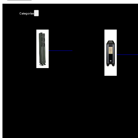
Categorías
ALTAVOCES
AMPLIFIC
COLUMNAS
ESTANTERÍA
AMPLIFICADORES
ACTIVOS
RECEPTOR DAB+/
PAQUETES 5.1
ETAPAS DE POTEN
CENTRALES
PREAMPLIFICADOR
SATÉLITES/DOLBY ATMOS
RECEPTORES AV
SUBWOOFERS
PROCESADORES A
EMPOTRABLES
ETAPAS MULTICA
BLUETOOH
SISTEMAS MULTIROOM