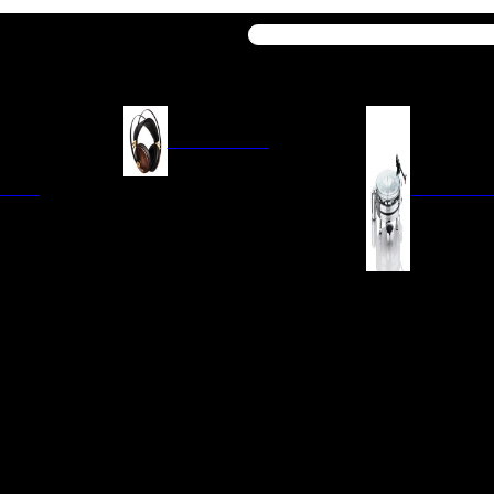
Buscar
AURICULARES
ACIÓN
AURICULARES ON-EAR
GIRADISCO
AURICULARES IN-EAR
AURICULARES AROUND-EAR
AURICULARES BLUETOOTH
 INTEGRADOS
GIRADISCOS
AURICULARES NOISE
FM/AM
CÁPSULAS
CANCELLING
CIA
PREVIOS DE PHON
CABLES Y ACCESORIOS PARA
AURICULARES
ES DE LÍNEA
AGUJAS DE RECAM
AUDIO PORTÁTIL
PORTACÁPSULAS
AMPLIFICADORES DE
V
BRAZOS DE GIRAD
AURICULARES
NAL
LIMPIEZA DE VINIL
ACCESORIOS GIRA