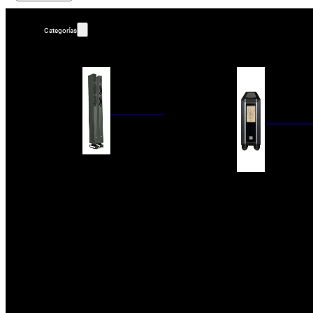
Categorías
ALTAVOCES
AMPLIFIC
COLUMNAS
ESTANTERÍA
AMPLIFICADORES
ACTIVOS
RECEPTOR DAB+/
PAQUETES 5.1
ETAPAS DE POTEN
CENTRALES
PREAMPLIFICADOR
SATÉLITES/DOLBY ATMOS
RECEPTORES AV
SUBWOOFERS
PROCESADORES A
EMPOTRABLES
ETAPAS MULTICA
BLUETOOH
SISTEMAS MULTIROOM