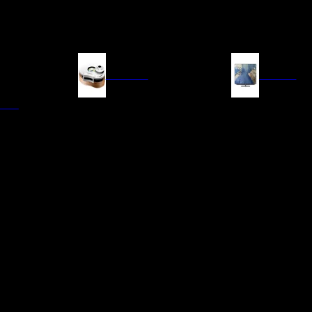
FUENTES
IMAGEN
ITAL
LECTORES DE CD
TELEVISORES
TRANSPORTE CD/SACD
PROYECTORES
SINTONIZADORES
PANTALLAS DE PR
BLU-RAY UHD
D/A
ACCESORIOS AUDI
DE AUDIO EN
TADORES