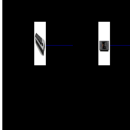
BARRAS DE SONIDO
EXTERIOR
ACCESORIOS
ELECTRÓNICA
AUDIO DIG
FILTROS DE CORRIENTE
CONVERTIDORES 
FUENTES DE ALIMENTACIÓN
REPRODUCTORES 
RED
VÁLVULAS
FILTROS Y ADAP
REGLETAS
DIGITALES
CONMUTADORES
SWITCH DE AUDIO
SISTEMAS DE VENTILACIÓN
ACCESORIOS