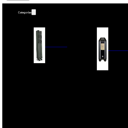
Categorías
ALTAVOCES
AMPLIFIC
COLUMNAS
ESTANTERÍA
AMPLIFICADORES
ACTIVOS
RECEPTOR DAB+/
PAQUETES 5.1
ETAPAS DE POTEN
CENTRALES
PREAMPLIFICADOR
SATÉLITES/DOLBY ATMOS
RECEPTORES AV
SUBWOOFERS
PROCESADORES A
EMPOTRABLES
ETAPAS MULTICA
BLUETOOH
SISTEMAS MULTIROOM