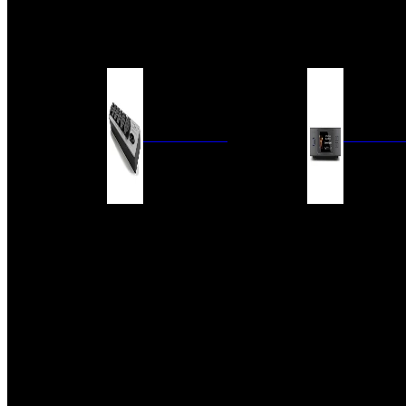
BARRAS DE SONIDO
EXTERIOR
ACCESORIOS
ELECTRÓNICA
AUDIO DIG
FILTROS DE CORRIENTE
CONVERTIDORES 
FUENTES DE ALIMENTACIÓN
REPRODUCTORES 
RED
VÁLVULAS
FILTROS Y ADAP
REGLETAS
DIGITALES
CONMUTADORES
SWITCH DE AUDIO
SISTEMAS DE VENTILACIÓN
ACCESORIOS