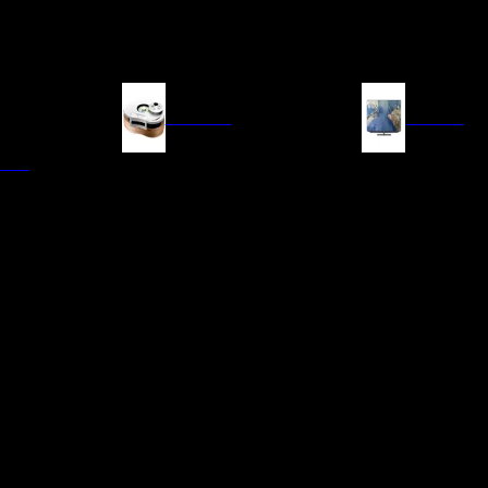
FUENTES
IMAGEN
ITAL
LECTORES DE CD
TELEVISORES
TRANSPORTE CD/SACD
PROYECTORES
SINTONIZADORES
PANTALLAS DE PR
BLU-RAY UHD
D/A
ACCESORIOS AUDI
DE AUDIO EN
TADORES