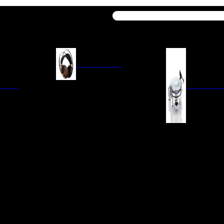
Buscar
AURICULARES
ACIÓN
AURICULARES ON-EAR
GIRADISCO
AURICULARES IN-EAR
AURICULARES AROUND-EAR
AURICULARES BLUETOOTH
 INTEGRADOS
GIRADISCOS
AURICULARES NOISE
FM/AM
CÁPSULAS
CANCELLING
CIA
PREVIOS DE PHON
CABLES Y ACCESORIOS PARA
AURICULARES
ES DE LÍNEA
AGUJAS DE RECAM
AUDIO PORTÁTIL
PORTACÁPSULAS
AMPLIFICADORES DE
V
BRAZOS DE GIRAD
AURICULARES
NAL
LIMPIEZA DE VINIL
ACCESORIOS GIRA