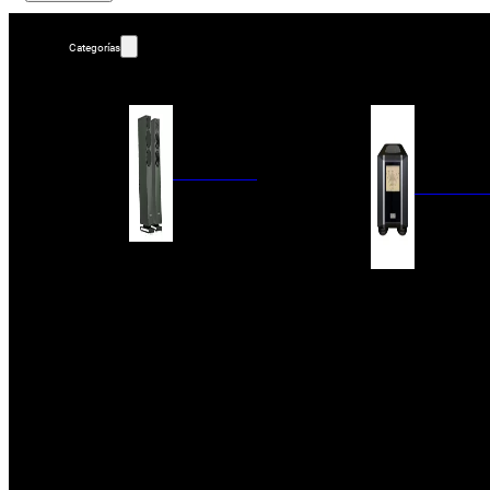
Categorías
ALTAVOCES
AMPLIFIC
COLUMNAS
ESTANTERÍA
AMPLIFICADORES
ACTIVOS
RECEPTOR DAB+/
PAQUETES 5.1
ETAPAS DE POTEN
CENTRALES
PREAMPLIFICADOR
SATÉLITES/DOLBY ATMOS
RECEPTORES AV
SUBWOOFERS
PROCESADORES A
EMPOTRABLES
ETAPAS MULTICA
BLUETOOH
SISTEMAS MULTIROOM