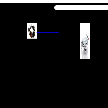
Buscar
AURICULARES
ACIÓN
AURICULARES ON-EAR
GIRADISCO
AURICULARES IN-EAR
AURICULARES AROUND-EAR
AURICULARES BLUETOOTH
 INTEGRADOS
GIRADISCOS
AURICULARES NOISE
FM/AM
CÁPSULAS
CANCELLING
CIA
PREVIOS DE PHON
CABLES Y ACCESORIOS PARA
AURICULARES
ES DE LÍNEA
AGUJAS DE RECAM
AUDIO PORTÁTIL
PORTACÁPSULAS
AMPLIFICADORES DE
V
BRAZOS DE GIRAD
AURICULARES
NAL
LIMPIEZA DE VINIL
ACCESORIOS GIRA