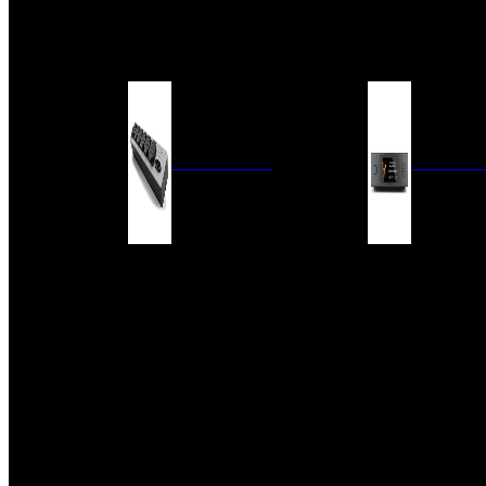
BARRAS DE SONIDO
EXTERIOR
ACCESORIOS
ELECTRÓNICA
AUDIO DIG
FILTROS DE CORRIENTE
CONVERTIDORES 
FUENTES DE ALIMENTACIÓN
REPRODUCTORES 
RED
VÁLVULAS
FILTROS Y ADAP
REGLETAS
DIGITALES
CONMUTADORES
SWITCH DE AUDIO
SISTEMAS DE VENTILACIÓN
ACCESORIOS