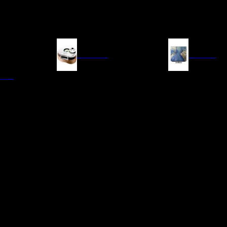
FUENTES
IMAGEN
ITAL
LECTORES DE CD
TELEVISORES
TRANSPORTE CD/SACD
PROYECTORES
SINTONIZADORES
PANTALLAS DE PR
BLU-RAY UHD
D/A
ACCESORIOS AUDI
DE AUDIO EN
TADORES