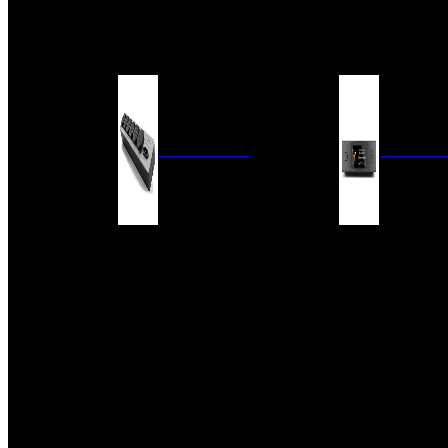
BARRAS DE SONIDO
EXTERIOR
ACCESORIOS
ELECTRÓNICA
AUDIO DIG
FILTROS DE CORRIENTE
CONVERTIDORES 
FUENTES DE ALIMENTACIÓN
REPRODUCTORES 
RED
VÁLVULAS
FILTROS Y ADAP
REGLETAS
DIGITALES
CONMUTADORES
SWITCH DE AUDIO
SISTEMAS DE VENTILACIÓN
ACCESORIOS