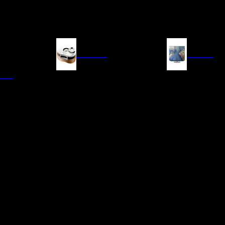
FUENTES
IMAGEN
ITAL
LECTORES DE CD
TELEVISORES
TRANSPORTE CD/SACD
PROYECTORES
SINTONIZADORES
PANTALLAS DE PR
BLU-RAY UHD
D/A
ACCESORIOS AUDI
DE AUDIO EN
TADORES