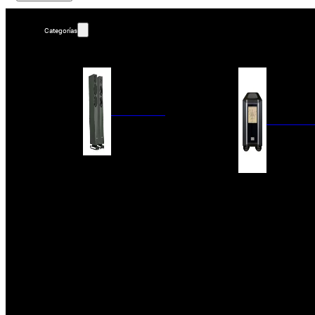
Categorías
ALTAVOCES
AMPLIFIC
COLUMNAS
ESTANTERÍA
AMPLIFICADORES
ACTIVOS
RECEPTOR DAB+/
PAQUETES 5.1
ETAPAS DE POTEN
CENTRALES
PREAMPLIFICADOR
SATÉLITES/DOLBY ATMOS
RECEPTORES AV
SUBWOOFERS
PROCESADORES A
EMPOTRABLES
ETAPAS MULTICA
BLUETOOH
SISTEMAS MULTIROOM