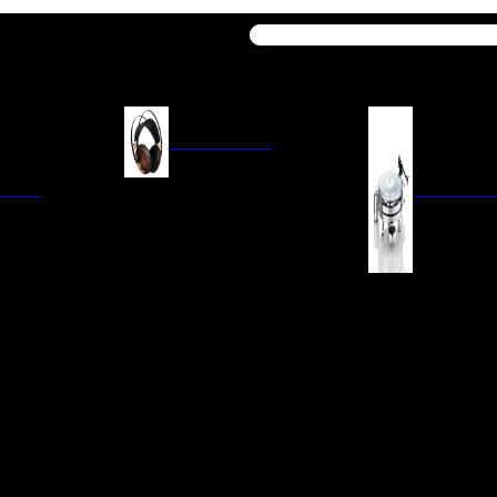
Buscar
AURICULARES
ACIÓN
AURICULARES ON-EAR
GIRADISCO
AURICULARES IN-EAR
AURICULARES AROUND-EAR
AURICULARES BLUETOOTH
 INTEGRADOS
GIRADISCOS
AURICULARES NOISE
FM/AM
CÁPSULAS
CANCELLING
CIA
PREVIOS DE PHON
CABLES Y ACCESORIOS PARA
AURICULARES
ES DE LÍNEA
AGUJAS DE RECAM
AUDIO PORTÁTIL
PORTACÁPSULAS
AMPLIFICADORES DE
V
BRAZOS DE GIRAD
AURICULARES
NAL
LIMPIEZA DE VINIL
ACCESORIOS GIRA