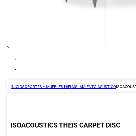
INICIO
SOPORTES Y MUEBLES HIFI
AISLAMIENTO ACÚSTICO
ISOACOUST
ISOACOUSTICS THEIS CARPET DISC