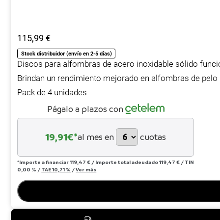
115,99
€
Stock distribuidor (envío en 2-5 días)
Discos para alfombras de acero inoxidable sólido func
Brindan un rendimiento mejorado en alfombras de pelo 
Pack de 4 unidades
Págalo a plazos con
19,91
€*
al mes en
cuotas
*Importe a financiar
119,47 €
/
Importe total adeudado
119,47 €
/
TIN
0,00 %
/
TAE
10,71 %
/
Ver más