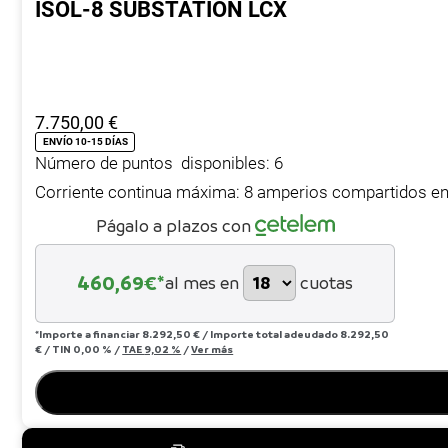
ISOL-8 SUBSTATION LCX
7.750,00
€
ENVÍO 10-15 DÍAS
Número de puntos disponibles: 6
Corriente continua máxima: 8 amperios compartidos en
Págalo a plazos con
460,69
€*
al mes en
cuotas
*Importe a financiar
8.292,50 €
/
Importe total adeudado
8.292,50
€
/
TIN
0,00 %
/
TAE
9,02 %
/
Ver más