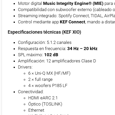
Motor digital
Music Integrity Engine® (MIE)
para 
Compatibilidad con subwoofer externo (cableado 
Streaming integrado: Spotify Connect, TIDAL, AirPla
Control mediante app
KEF Connect
, mando a distan
Especificaciones técnicas (KEF XIO)
Configuración: 5.1.2 canales
Respuesta en frecuencia:
34 Hz – 20 kHz
SPL máximo:
102 dB
Amplificación: 12 amplificadores Clase D
Drivers:
6 × Uni-Q MX (HF/MF)
2 × full range
4 × woofers P185 LF
Conectividad:
HDMI eARC 2.1
Óptico (TOSLINK)
Ethernet