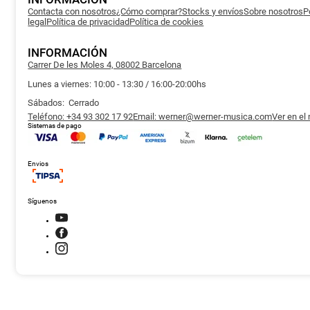
Contacta con nosotros
¿Cómo comprar?
Stocks y envíos
Sobre nosotros
P
legal
Política de privacidad
Política de cookies
INFORMACIÓN
Carrer De les Moles 4, 08002 Barcelona
Lunes a viernes: 10:00 - 13:30 / 16:00-20:00hs
Sábados: Cerrado
Teléfono: +34 93 302 17 92
Email: werner@werner-musica.com
Ver en el
Sistemas de pago
Envios
Síguenos