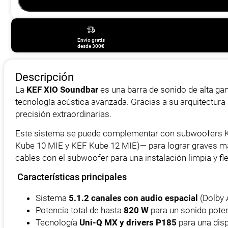
PACK
cantidad
Envío gratis
desde 300€
Descripción
La
KEF XIO Soundbar
es una barra de sonido de alta ga
tecnología acústica avanzada. Gracias a su arquitectura
precisión extraordinarias.
Este sistema se puede complementar con subwoofers 
Kube 10 MIE
y
KEF Kube 12 MIE
)— para lograr graves m
cables con el subwoofer para una instalación limpia y fle
Características principales
Sistema
5.1.2 canales con audio espacial
(Dolby 
Potencia total de hasta
820 W
para un sonido pote
Tecnología
Uni-Q MX y drivers P185
para una dis