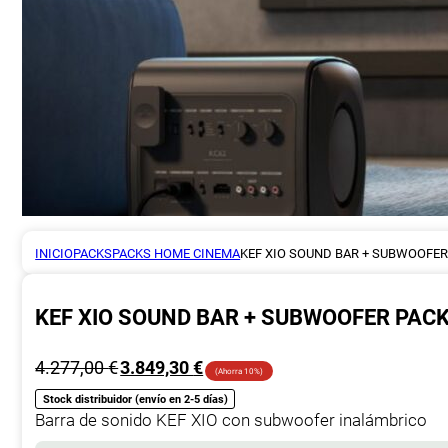
INICIO
PACKS
PACKS HOME CINEMA
KEF XIO SOUND BAR + SUBWOOFER
KEF XIO SOUND BAR + SUBWOOFER PAC
4.277,00
€
3.849,30
€
(Ahorra 10%)
Stock distribuidor (envío en 2-5 días)
Barra de sonido KEF XIO con subwoofer inalámbrico