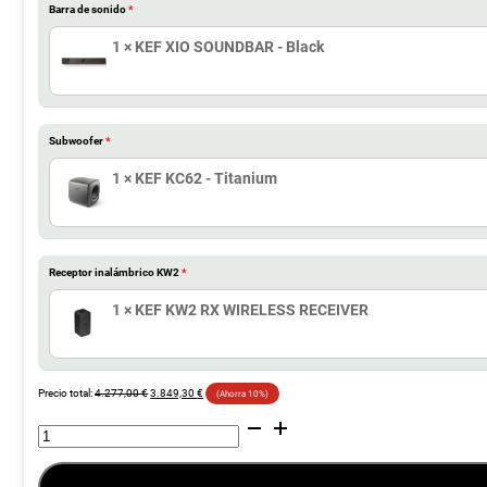
Barra de sonido
1 × KEF XIO SOUNDBAR - Black
Subwoofer
1 × KEF KC62 - Titanium
Receptor inalámbrico KW2
1 × KEF KW2 RX WIRELESS RECEIVER
Precio total:
4.277,00
€
3.849,30
€
(Ahorra 10%)
KEF
XIO
SOUND
BAR
+
SUBWOOFER