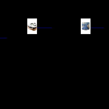
FUENTES
IMAGEN
ITAL
LECTORES DE CD
TELEVISORES
TRANSPORTE CD/SACD
PROYECTORES
SINTONIZADORES
PANTALLAS DE PR
BLU-RAY UHD
D/A
ACCESORIOS AUDI
DE AUDIO EN
TADORES