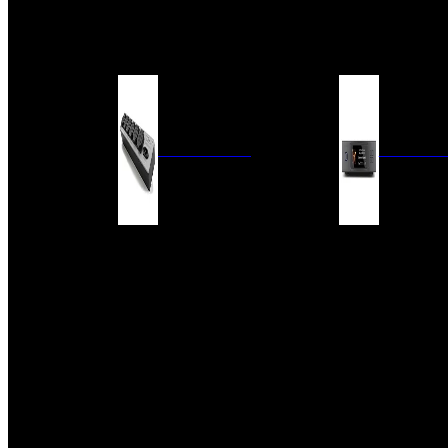
BARRAS DE SONIDO
EXTERIOR
ACCESORIOS
ELECTRÓNICA
AUDIO DIG
FILTROS DE CORRIENTE
CONVERTIDORES 
FUENTES DE ALIMENTACIÓN
REPRODUCTORES 
RED
VÁLVULAS
FILTROS Y ADAP
REGLETAS
DIGITALES
CONMUTADORES
SWITCH DE AUDIO
SISTEMAS DE VENTILACIÓN
ACCESORIOS