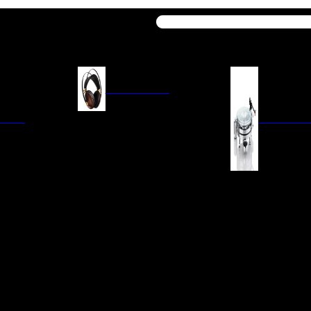
Buscar
AURICULARES
ACIÓN
AURICULARES ON-EAR
GIRADISCO
AURICULARES IN-EAR
AURICULARES AROUND-EAR
AURICULARES BLUETOOTH
 INTEGRADOS
GIRADISCOS
AURICULARES NOISE
FM/AM
CÁPSULAS
CANCELLING
CIA
PREVIOS DE PHON
CABLES Y ACCESORIOS PARA
AURICULARES
ES DE LÍNEA
AGUJAS DE RECAM
AUDIO PORTÁTIL
PORTACÁPSULAS
AMPLIFICADORES DE
V
BRAZOS DE GIRAD
AURICULARES
NAL
LIMPIEZA DE VINIL
ACCESORIOS GIRA