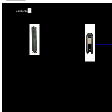
Categorías
ALTAVOCES
AMPLIFIC
COLUMNAS
ESTANTERÍA
AMPLIFICADORES
ACTIVOS
RECEPTOR DAB+/
PAQUETES 5.1
ETAPAS DE POTEN
CENTRALES
PREAMPLIFICADOR
SATÉLITES/DOLBY ATMOS
RECEPTORES AV
SUBWOOFERS
PROCESADORES A
EMPOTRABLES
ETAPAS MULTICA
BLUETOOH
SISTEMAS MULTIROOM