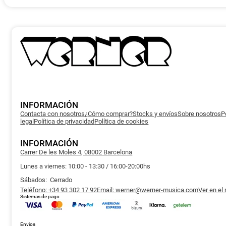
INFORMACIÓN
Contacta con nosotros
¿Cómo comprar?
Stocks y envíos
Sobre nosotros
P
legal
Política de privacidad
Política de cookies
INFORMACIÓN
Carrer De les Moles 4, 08002 Barcelona
Lunes a viernes: 10:00 - 13:30 / 16:00-20:00hs
Sábados: Cerrado
Teléfono: +34 93 302 17 92
Email: werner@werner-musica.com
Ver en el
Sistemas de pago
Envios