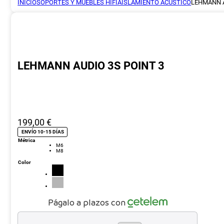
INICIO
SOPORTES Y MUEBLES HIFI
AISLAMIENTO ACÚSTICO
LEHMANN A
LEHMANN AUDIO 3S POINT 3
199,00
€
ENVÍO 10-15 DÍAS
Métrica
M6
M8
Color
Págalo a plazos con