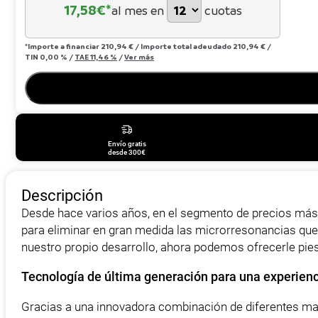
17,58
€*
al mes en
cuotas
*Importe a financiar
210,94 €
/
Importe total adeudado
210,94 €
/
TIN
0,00 %
/
TAE
11,46 %
/
Ver más
Envío gratis
desde 300€
Descripción
Desde hace varios años, en el segmento de precios más 
para eliminar en gran medida las microrresonancias que a
nuestro propio desarrollo, ahora podemos ofrecerle pie
Tecnología de última generación para una experien
Gracias a una innovadora combinación de diferentes mate