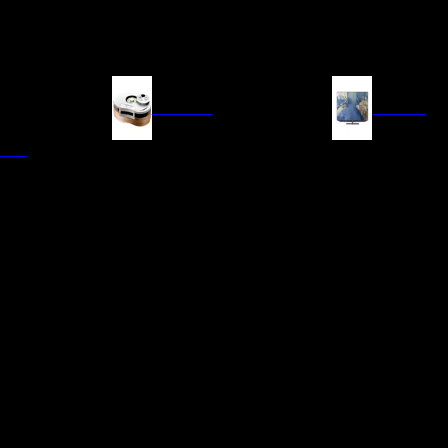
FUENTES
IMAGEN
ITAL
LECTORES DE CD
TELEVISORES
TRANSPORTE CD/SACD
PROYECTORES
SINTONIZADORES
PANTALLAS DE PR
BLU-RAY UHD
D/A
ACCESORIOS AUDI
DE AUDIO EN
TADORES