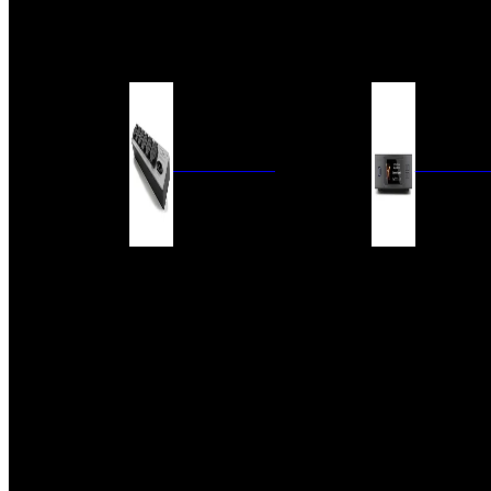
BARRAS DE SONIDO
EXTERIOR
ACCESORIOS
ELECTRÓNICA
AUDIO DIG
FILTROS DE CORRIENTE
CONVERTIDORES 
FUENTES DE ALIMENTACIÓN
REPRODUCTORES 
RED
VÁLVULAS
FILTROS Y ADAP
REGLETAS
DIGITALES
CONMUTADORES
SWITCH DE AUDIO
SISTEMAS DE VENTILACIÓN
ACCESORIOS