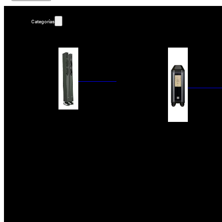
Categorías
ALTAVOCES
AMPLIFIC
COLUMNAS
ESTANTERÍA
AMPLIFICADORES
ACTIVOS
RECEPTOR DAB+/
PAQUETES 5.1
ETAPAS DE POTEN
CENTRALES
PREAMPLIFICADOR
SATÉLITES/DOLBY ATMOS
RECEPTORES AV
SUBWOOFERS
PROCESADORES A
EMPOTRABLES
ETAPAS MULTICA
BLUETOOH
SISTEMAS MULTIROOM