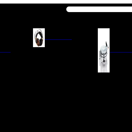
Buscar
AURICULARES
ACIÓN
AURICULARES ON-EAR
GIRADISCO
AURICULARES IN-EAR
AURICULARES AROUND-EAR
AURICULARES BLUETOOTH
 INTEGRADOS
GIRADISCOS
AURICULARES NOISE
FM/AM
CÁPSULAS
CANCELLING
CIA
PREVIOS DE PHON
CABLES Y ACCESORIOS PARA
AURICULARES
ES DE LÍNEA
AGUJAS DE RECAM
AUDIO PORTÁTIL
PORTACÁPSULAS
AMPLIFICADORES DE
V
BRAZOS DE GIRAD
AURICULARES
NAL
LIMPIEZA DE VINIL
ACCESORIOS GIRA