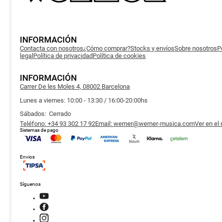
INFORMACIÓN
Contacta con nosotros
¿Cómo comprar?
Stocks y envíos
Sobre nosotros
P
legal
Política de privacidad
Política de cookies
INFORMACIÓN
Carrer De les Moles 4, 08002 Barcelona
Lunes a viernes: 10:00 - 13:30 / 16:00-20:00hs
Sábados: Cerrado
Teléfono: +34 93 302 17 92
Email: werner@werner-musica.com
Ver en el
Sistemas de pago
Envios
Síguenos