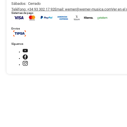
Sábados: Cerrado
Teléfono: +34 93 302 17 92
Email: werner@werner-musica.com
Ver en el
Sistemas de pago
Envios
Síguenos