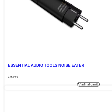
produc
ESSENTIAL AUDIO TOOLS NOISE EATER
219,00
€
Añadir al carrito