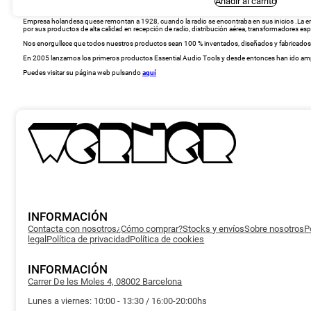
Añadir al carrito
Empresa holandesa quese remontan a 1928, cuando la radio se encontraba en sus inicios .La empre
por sus productos de alta calidad en recepción de radio, distribución aérea, transformadores esp
Nos enorgullece que todos nuestros productos sean 100 % inventados, diseñados y fabricados en
En 2005 lanzamos los primeros productos Essential Audio Tools y desde entonces han ido amp
Puedes visitar su página web pulsando
aquí
INFORMACIÓN
Contacta con nosotros
¿Cómo comprar?
Stocks y envíos
Sobre nosotros
P
legal
Política de privacidad
Política de cookies
INFORMACIÓN
Carrer De les Moles 4, 08002 Barcelona
Lunes a viernes: 10:00 - 13:30 / 16:00-20:00hs