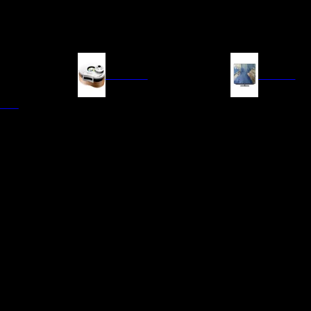
FUENTES
IMAGEN
ITAL
LECTORES DE CD
TELEVISORES
TRANSPORTE CD/SACD
PROYECTORES
SINTONIZADORES
PANTALLAS DE PR
BLU-RAY UHD
D/A
ACCESORIOS AUDI
DE AUDIO EN
TADORES