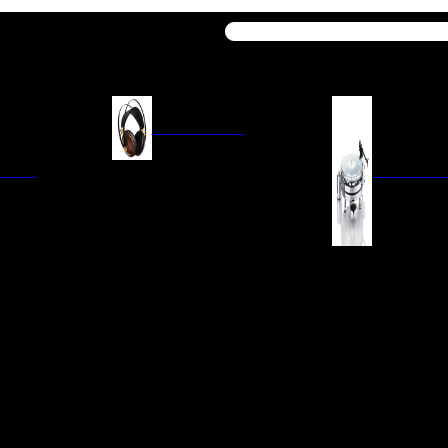
Buscar
AURICULARES
ACIÓN
AURICULARES ON-EAR
GIRADISCO
AURICULARES IN-EAR
AURICULARES AROUND-EAR
AURICULARES BLUETOOTH
 INTEGRADOS
GIRADISCOS
AURICULARES NOISE
FM/AM
CÁPSULAS
CANCELLING
CIA
PREVIOS DE PHON
CABLES Y ACCESORIOS PARA
AURICULARES
ES DE LÍNEA
AGUJAS DE RECAM
AUDIO PORTÁTIL
PORTACÁPSULAS
AMPLIFICADORES DE
V
BRAZOS DE GIRAD
AURICULARES
NAL
LIMPIEZA DE VINIL
ACCESORIOS GIRA