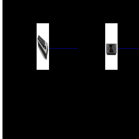
BARRAS DE SONIDO
EXTERIOR
ACCESORIOS
ELECTRÓNICA
AUDIO DIG
FILTROS DE CORRIENTE
CONVERTIDORES 
FUENTES DE ALIMENTACIÓN
REPRODUCTORES 
RED
VÁLVULAS
FILTROS Y ADAP
REGLETAS
DIGITALES
CONMUTADORES
SWITCH DE AUDIO
SISTEMAS DE VENTILACIÓN
ACCESORIOS