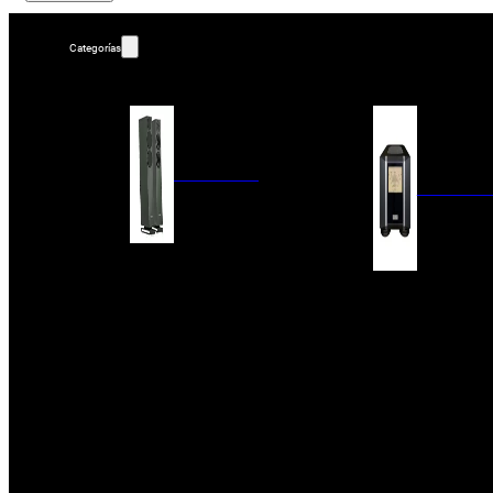
Categorías
ALTAVOCES
AMPLIFIC
COLUMNAS
ESTANTERÍA
AMPLIFICADORES
ACTIVOS
RECEPTOR DAB+/
PAQUETES 5.1
ETAPAS DE POTEN
CENTRALES
PREAMPLIFICADOR
SATÉLITES/DOLBY ATMOS
RECEPTORES AV
SUBWOOFERS
PROCESADORES A
EMPOTRABLES
ETAPAS MULTICA
BLUETOOH
SISTEMAS MULTIROOM