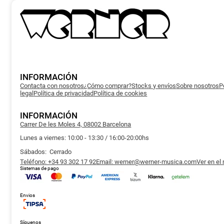
Las
opcion
se
puede
elegir
en
la
página
de
produc
INFORMACIÓN
Contacta con nosotros
¿Cómo comprar?
Stocks y envíos
Sobre nosotros
P
legal
Política de privacidad
Política de cookies
INFORMACIÓN
Carrer De les Moles 4, 08002 Barcelona
Lunes a viernes: 10:00 - 13:30 / 16:00-20:00hs
Sábados: Cerrado
Teléfono: +34 93 302 17 92
Email: werner@werner-musica.com
Ver en el
Sistemas de pago
Envios
Síguenos