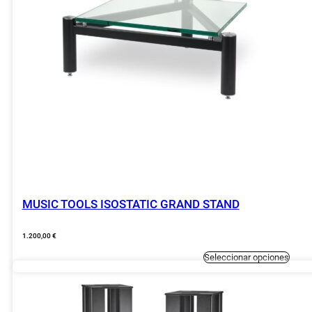
la
página
de
produc
MUSIC TOOLS ISOSTATIC GRAND STAND
1.200,00
€
Este
Seleccionar opciones
produc
tiene
múltipl
variant
Las
opcion
se