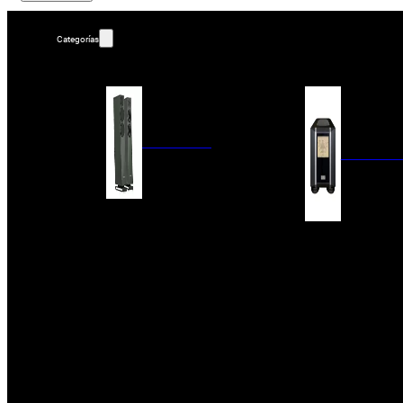
Categorías
ALTAVOCES
AMPLIFIC
COLUMNAS
ESTANTERÍA
AMPLIFICADORES
ACTIVOS
RECEPTOR DAB+/
PAQUETES 5.1
ETAPAS DE POTEN
CENTRALES
PREAMPLIFICADOR
SATÉLITES/DOLBY ATMOS
RECEPTORES AV
SUBWOOFERS
PROCESADORES A
EMPOTRABLES
ETAPAS MULTICA
BLUETOOH
SISTEMAS MULTIROOM