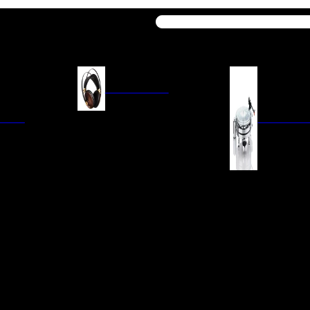
Buscar
AURICULARES
ACIÓN
AURICULARES ON-EAR
GIRADISCO
AURICULARES IN-EAR
AURICULARES AROUND-EAR
AURICULARES BLUETOOTH
 INTEGRADOS
GIRADISCOS
AURICULARES NOISE
FM/AM
CÁPSULAS
CANCELLING
CIA
PREVIOS DE PHON
CABLES Y ACCESORIOS PARA
AURICULARES
ES DE LÍNEA
AGUJAS DE RECAM
AUDIO PORTÁTIL
PORTACÁPSULAS
AMPLIFICADORES DE
V
BRAZOS DE GIRAD
AURICULARES
NAL
LIMPIEZA DE VINIL
ACCESORIOS GIRA