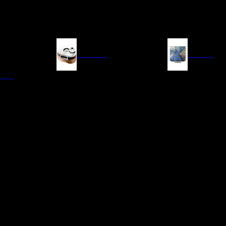
FUENTES
IMAGEN
ITAL
LECTORES DE CD
TELEVISORES
TRANSPORTE CD/SACD
PROYECTORES
SINTONIZADORES
PANTALLAS DE PR
BLU-RAY UHD
D/A
ACCESORIOS AUDI
DE AUDIO EN
TADORES