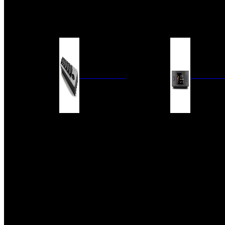
BARRAS DE SONIDO
EXTERIOR
ACCESORIOS
ELECTRÓNICA
AUDIO DIG
FILTROS DE CORRIENTE
CONVERTIDORES 
FUENTES DE ALIMENTACIÓN
REPRODUCTORES 
RED
VÁLVULAS
FILTROS Y ADAP
REGLETAS
DIGITALES
CONMUTADORES
SWITCH DE AUDIO
SISTEMAS DE VENTILACIÓN
ACCESORIOS