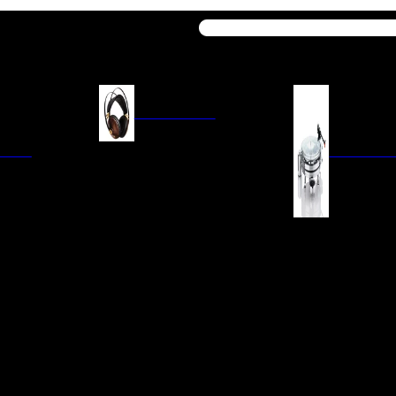
Buscar
AURICULARES
ACIÓN
AURICULARES ON-EAR
GIRADISCO
AURICULARES IN-EAR
AURICULARES AROUND-EAR
AURICULARES BLUETOOTH
 INTEGRADOS
GIRADISCOS
AURICULARES NOISE
FM/AM
CÁPSULAS
CANCELLING
CIA
PREVIOS DE PHON
CABLES Y ACCESORIOS PARA
AURICULARES
ES DE LÍNEA
AGUJAS DE RECAM
AUDIO PORTÁTIL
PORTACÁPSULAS
AMPLIFICADORES DE
V
BRAZOS DE GIRAD
AURICULARES
NAL
LIMPIEZA DE VINIL
ACCESORIOS GIRA