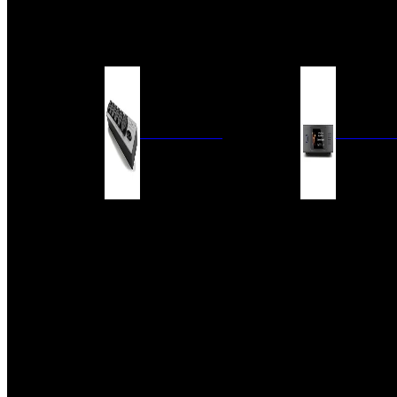
BARRAS DE SONIDO
EXTERIOR
ACCESORIOS
ELECTRÓNICA
AUDIO DIG
FILTROS DE CORRIENTE
CONVERTIDORES 
FUENTES DE ALIMENTACIÓN
REPRODUCTORES 
RED
VÁLVULAS
FILTROS Y ADAP
REGLETAS
DIGITALES
CONMUTADORES
SWITCH DE AUDIO
SISTEMAS DE VENTILACIÓN
ACCESORIOS