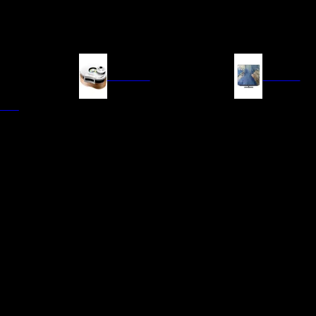
FUENTES
IMAGEN
ITAL
LECTORES DE CD
TELEVISORES
TRANSPORTE CD/SACD
PROYECTORES
SINTONIZADORES
PANTALLAS DE PR
BLU-RAY UHD
D/A
ACCESORIOS AUDI
DE AUDIO EN
TADORES