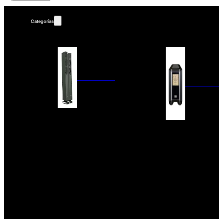
Categorías
ALTAVOCES
AMPLIFIC
COLUMNAS
ESTANTERÍA
AMPLIFICADORES
ACTIVOS
RECEPTOR DAB+/
PAQUETES 5.1
ETAPAS DE POTEN
CENTRALES
PREAMPLIFICADOR
SATÉLITES/DOLBY ATMOS
RECEPTORES AV
SUBWOOFERS
PROCESADORES A
EMPOTRABLES
ETAPAS MULTICA
BLUETOOH
SISTEMAS MULTIROOM