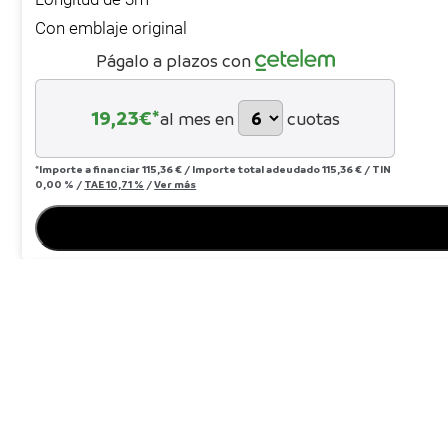
Con emblaje original
Págalo a plazos con
19,23
€*
al mes en
cuotas
*Importe a financiar
115,36 €
/
Importe total adeudado
115,36 €
/
TIN
0,00 %
/
TAE
10,71 %
/
Ver más
Envío gratis
desde 300€
Descripción
Ideal para conectar sistemas de alta fidelidad profesion