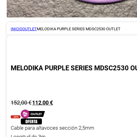
INICIO
OUTLET
MELODIKA PURPLE SERIES MDSC2530 OUTLET
MELODIKA PURPLE SERIES MDSC2530 O
El
El
152,00
€
112,00
€
precio
precio
original
actual
-26%
era:
es:
Cable para altavoces sección 2,5mm
152,00 €.
112,00 €.
Longitud de 3m