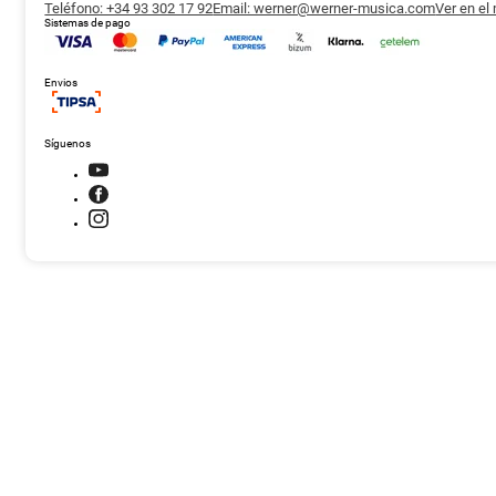
Teléfono: +34 93 302 17 92
Email: werner@werner-musica.com
Ver en el
Sistemas de pago
Envios
Síguenos