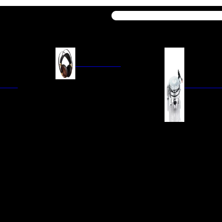
Buscar
AURICULARES
ACIÓN
AURICULARES ON-EAR
GIRADISCO
AURICULARES IN-EAR
AURICULARES AROUND-EAR
AURICULARES BLUETOOTH
 INTEGRADOS
GIRADISCOS
AURICULARES NOISE
FM/AM
CÁPSULAS
CANCELLING
CIA
PREVIOS DE PHON
CABLES Y ACCESORIOS PARA
AURICULARES
ES DE LÍNEA
AGUJAS DE RECAM
AUDIO PORTÁTIL
PORTACÁPSULAS
AMPLIFICADORES DE
V
BRAZOS DE GIRAD
AURICULARES
NAL
LIMPIEZA DE VINIL
ACCESORIOS GIRA