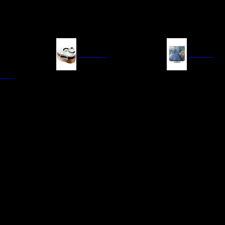
FUENTES
IMAGEN
ITAL
LECTORES DE CD
TELEVISORES
TRANSPORTE CD/SACD
PROYECTORES
SINTONIZADORES
PANTALLAS DE PR
BLU-RAY UHD
D/A
ACCESORIOS AUDI
DE AUDIO EN
TADORES