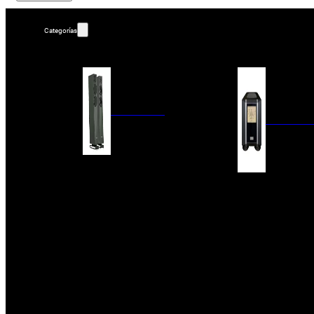
Categorías
ALTAVOCES
AMPLIFIC
COLUMNAS
ESTANTERÍA
AMPLIFICADORES
ACTIVOS
RECEPTOR DAB+/
PAQUETES 5.1
ETAPAS DE POTEN
CENTRALES
PREAMPLIFICADOR
SATÉLITES/DOLBY ATMOS
RECEPTORES AV
SUBWOOFERS
PROCESADORES A
EMPOTRABLES
ETAPAS MULTICA
BLUETOOH
SISTEMAS MULTIROOM