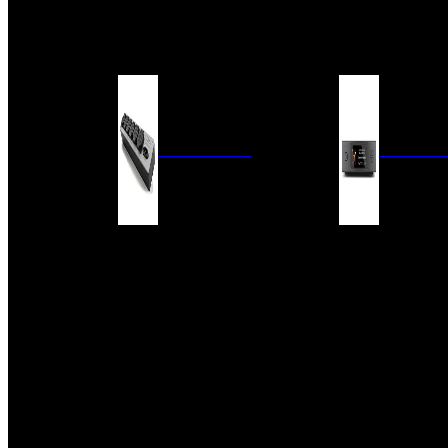
BARRAS DE SONIDO
EXTERIOR
ACCESORIOS
ELECTRÓNICA
AUDIO DIG
FILTROS DE CORRIENTE
CONVERTIDORES 
FUENTES DE ALIMENTACIÓN
REPRODUCTORES 
RED
VÁLVULAS
FILTROS Y ADAP
REGLETAS
DIGITALES
CONMUTADORES
SWITCH DE AUDIO
SISTEMAS DE VENTILACIÓN
ACCESORIOS