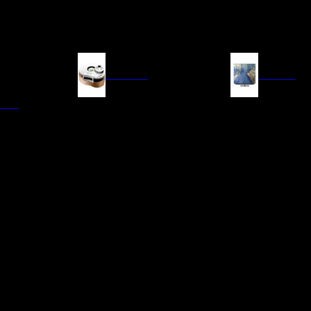
FUENTES
IMAGEN
ITAL
LECTORES DE CD
TELEVISORES
TRANSPORTE CD/SACD
PROYECTORES
SINTONIZADORES
PANTALLAS DE PR
BLU-RAY UHD
D/A
ACCESORIOS AUDI
DE AUDIO EN
TADORES