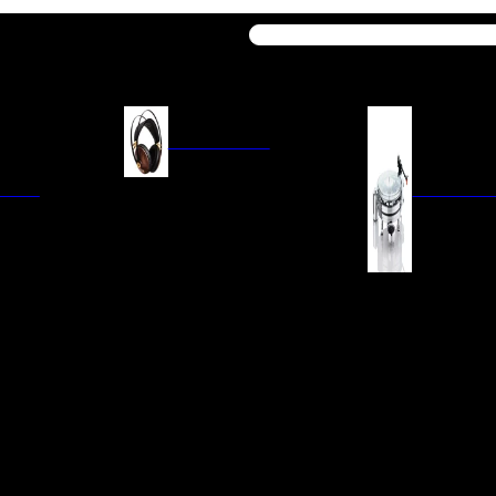
Buscar
AURICULARES
ACIÓN
AURICULARES ON-EAR
GIRADISCO
AURICULARES IN-EAR
AURICULARES AROUND-EAR
AURICULARES BLUETOOTH
 INTEGRADOS
GIRADISCOS
AURICULARES NOISE
FM/AM
CÁPSULAS
CANCELLING
CIA
PREVIOS DE PHON
CABLES Y ACCESORIOS PARA
AURICULARES
ES DE LÍNEA
AGUJAS DE RECAM
AUDIO PORTÁTIL
PORTACÁPSULAS
AMPLIFICADORES DE
V
BRAZOS DE GIRAD
AURICULARES
NAL
LIMPIEZA DE VINIL
ACCESORIOS GIRA