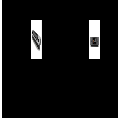
BARRAS DE SONIDO
EXTERIOR
ACCESORIOS
ELECTRÓNICA
AUDIO DIG
FILTROS DE CORRIENTE
CONVERTIDORES 
FUENTES DE ALIMENTACIÓN
REPRODUCTORES 
RED
VÁLVULAS
FILTROS Y ADAP
REGLETAS
DIGITALES
CONMUTADORES
SWITCH DE AUDIO
SISTEMAS DE VENTILACIÓN
ACCESORIOS