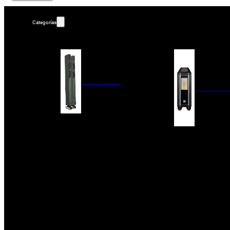
Categorías
ALTAVOCES
AMPLIFIC
COLUMNAS
ESTANTERÍA
AMPLIFICADORES
ACTIVOS
RECEPTOR DAB+/
PAQUETES 5.1
ETAPAS DE POTEN
CENTRALES
PREAMPLIFICADOR
SATÉLITES/DOLBY ATMOS
RECEPTORES AV
SUBWOOFERS
PROCESADORES A
EMPOTRABLES
ETAPAS MULTICA
BLUETOOH
SISTEMAS MULTIROOM